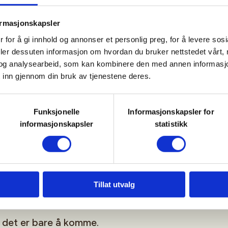
å samme høyde.
ormasjonskapsler
 for å gi innhold og annonser et personlig preg, for å levere sos
usk at du skal kunne holde deg
deler dessuten informasjon om hvordan du bruker nettstedet vårt,
skulle skje noe (skade, ulykke
og analysearbeid, som kan kombinere den med annen informasjon d
er tid å komme seg tilbake.
 inn gjennom din bruk av tjenestene deres.
 71 går fra Nesttun sentrum kl.
Funksjonelle
Informasjonskapsler for
ppet "Bjøllebotn" kl. 10:16,
informasjonskapsler
statistikk
 alltid
skyss.no
for oppdaterte
 turstart for de som kjører.
Tillat utvalg
turen.
 det er bare å komme.