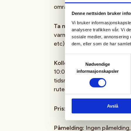
området enn andre steder p
Denne nettsiden bruker inf
Vi bruker informasjonskapsler
Ta med:
Gode sko og klær. H
analysere trafikken vår. Vi 
varm ved pauser eller om det 
sosiale medier, annonsering 
etc) som gjør at det tar leng
dem, eller som de har samlet
Samtykkevalg
Kollektivtransport:
Busslinje
Nødvendige
10:07, og er fremme på bussto
informasjonskapsler
tidsnok til turstart kl 10.30. Se
rutetider. Parkeringsplass ved
Avslå
Pris:
Det er gratis å delta på 
Påmelding:
Ingen påmelding,