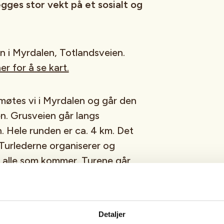
gges stor vekt på et sosialt og
 i Myrdalen, Totlandsveien.
her for å se kart.
møtes vi i Myrdalen og går den
n. Grusveien går langs
n. Hele runden er ca. 4 km. Det
 Turlederne organiserer og
il alle som kommer. Turene går
rier og på offentlige høytidsdager.
spiser lunsj underveis, så ta gjerne
eg etter været og bli med ut på
Detaljer
isen ligger lenger i dette