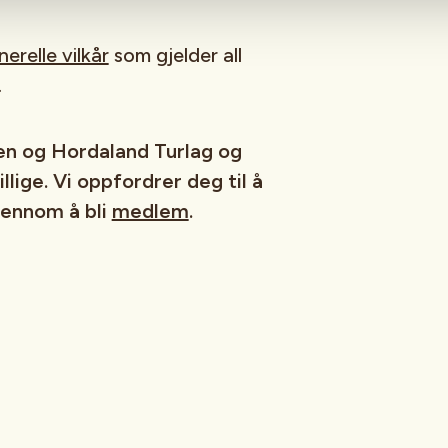
erelle vilkår
som gjelder all
.
gen og Hordaland Turlag og
lige. Vi oppfordrer deg til å
jennom å bli
medlem
.