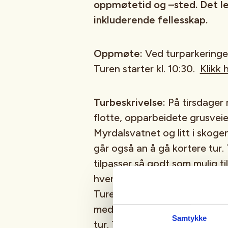
oppmøtetid og –sted. Det le
inkluderende fellesskap.
Oppmøte:
Ved turparkeringen
Turen starter kl. 10:30.
Klikk 
Turbeskrivelse:
På tirsdager 
flotte, opparbeidete grusveie
Myrdalsvatnet og litt i skoge
går også an å gå kortere tur.
tilpasser så godt som mulig t
hver tirsdag bortsett fra i fe
Turene varer i ca. 2 timer. Vi 
med litt mat og drikke. Kle d
Samtykke
tur. Ta med brodder i sesong, 