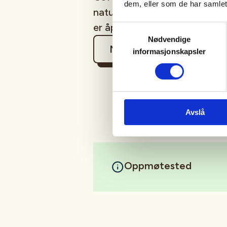
dem, eller som de har samlet
naturen. Oppmøte på Gardva
er åpen en time før oppstart. 
Samtykkevalg
Nødvendige
Mer informasjon
informasjonskapsler
Avslå
Oppmøtested