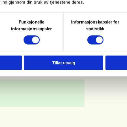
 inn gjennom din bruk av tjenestene deres.
nnshytta. Bommen ved Valseter
Klær etter vær, vi er ute.
Funksjonelle
Informasjonskapsler for
informasjonskapsler
statistikk
Tillat utvalg