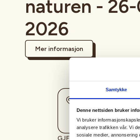
naturen - 26
2026
Mer informasjon
Samtykke
Sted
Denne nettsiden bruker inf
Vi bruker informasjonskapsler
analysere trafikken vår. Vi 
sosiale medier, annonsering 
GJFF inviterer til aktivitets