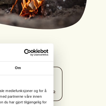
Om
Kontaktperson
https://47878777
iale mediefunksjoner og for å
em@topconsulting.no
 med partnerne våre innen
u har gjort tilgjengelig for