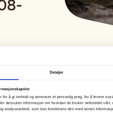
-08-
Detaljer
Tid
Arrangør
ormasjonskapsler
26. Aug 2026
Grenland JFF
 for å gi innhold og annonser et personlig preg, for å levere sos
Kl. 18.00 - 20.00
deler dessuten informasjon om hvordan du bruker nettstedet vårt,
og analysearbeid, som kan kombinere den med annen informasjon d
dag med tema egen beredskap i