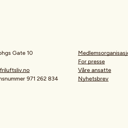
rohgs Gate 10
Medlemsorganisasj
For presse
iluftsliv.no
Våre ansatte
onsnummer 971 262 834
Nyhetsbrev