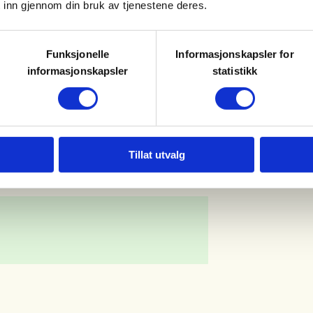
 inn gjennom din bruk av tjenestene deres.
tenning og mat på bålet.
te ute.
Funksjonelle
Informasjonskapsler for
informasjonskapsler
statistikk
Tillat utvalg