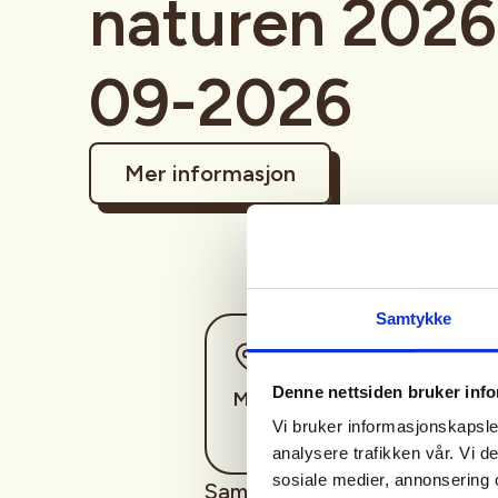
naturen 2026 
09-2026
Mer informasjon
Samtykke
Sted
Denne nettsiden bruker inf
Midtre Gauldal
Vi bruker informasjonskapsler
analysere trafikken vår. Vi 
sosiale medier, annonsering 
Samling 1. 3 september. Finne