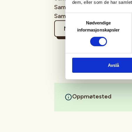
dem, eller som de har samlet
Samling 2. 10 september. Bål
Samling 3. Søke ly og overnat
Samtykkevalg
Nødvendige
Mer informasjon
informasjonskapsler
Avslå
Oppmøtested