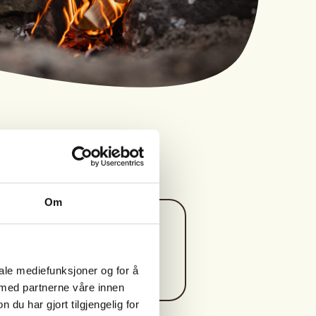
Om
Kontaktperson
https://99040439
iale mediefunksjoner og for å
andgun@mgk.no
 med partnerne våre innen
u har gjort tilgjengelig for