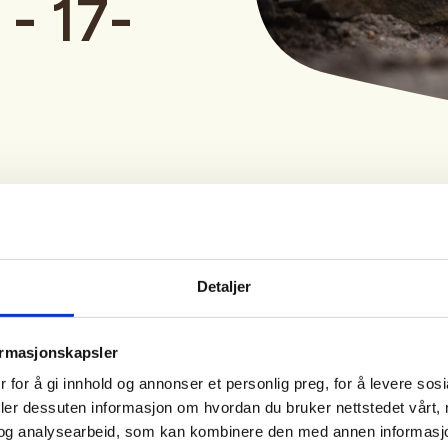
- 17-
Detaljer
Tid
Arrangør
ormasjonskapsler
17. Sep 2026
Støren JFF
 for å gi innhold og annonser et personlig preg, for å levere sos
Kl. 12.00 - 15.00
deler dessuten informasjon om hvordan du bruker nettstedet vårt,
og analysearbeid, som kan kombinere den med annen informasjon d
 rent vann og mat.