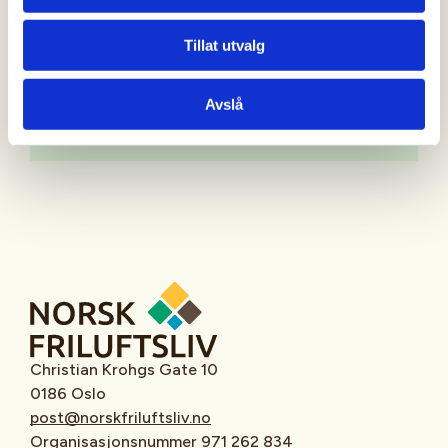
Tillat utvalg
Avslå
Oppmøtested
Christian Krohgs Gate 10
0186 Oslo
post@norskfriluftsliv.no
Organisasjonsnummer 971 262 834