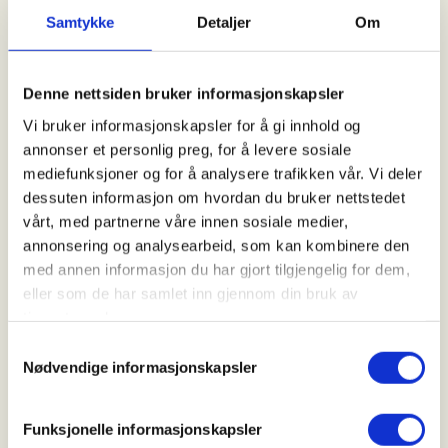
Samtykke
Detaljer
Om
Voss Utferdslag
Denne nettsiden bruker informasjonskapsler
Kontaktperson
Vi bruker informasjonskapsler for å gi innhold og
annonser et personlig preg, for å levere sosiale
Voss Utferdslag
mediefunksjoner og for å analysere trafikken vår. Vi deler
948+39+239
dessuten informasjon om hvordan du bruker nettstedet
voss.utferdslag@dnt.no
vårt, med partnerne våre innen sosiale medier,
annonsering og analysearbeid, som kan kombinere den
Kvar mondag i oddetalsvekene blir det sosialjogg
med annen informasjon du har gjort tilgjengelig for dem,
med unge vaksne! Då møtast me på avtalt plass og
eller som de har samlet inn gjennom din bruk av
jogger ca. 6-10 kilometer i snakketempo. Perfekt for
tjenestene deres.
deg som syns langtur kan bli litt tungt utan selskap!
Samtykkevalg
Oppstart 10. august
Nødvendige informasjonskapsler
Krav til deltakarar:
Vi forsøker å tilpasse tempoet etter alle i gruppa,
Funksjonelle informasjonskapsler