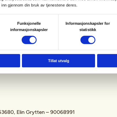
støy tilpassa ver og forhold.
 inn gjennom din bruk av tjenestene deres.
Funksjonelle
Informasjonskapsler for
informasjonskapsler
statistikk
mne.
Tillat utvalg
 noko anna er oppgitt på
53680, Elin Grytten – 90068991