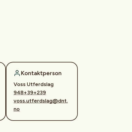
Kontaktperson
Voss Utferdslag
948+39+239
voss.utferdslag@dnt.
no