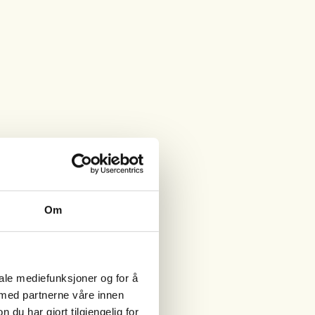
Om
iale mediefunksjoner og for å
 med partnerne våre innen
u har gjort tilgjengelig for