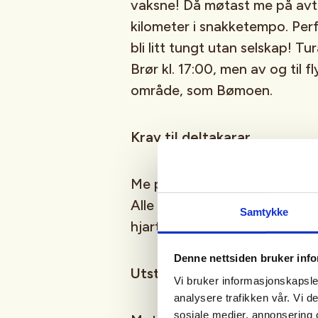
vaksne! Då møtast me på avta
kilometer i snakketempo. Per
bli litt tungt utan selskap! T
Brør kl. 17:00, men av og til f
område, som Bømoen.
Krav til deltakarar
Me prøver å tilpasse tempoet 
Alle som er glade i å jogge – el
Samtykke
hjarteleg velkomne.
Denne nettsiden bruker inf
Utstyr
Vi bruker informasjonskapsler
analysere trafikken vår. Vi 
sosiale medier, annonsering 