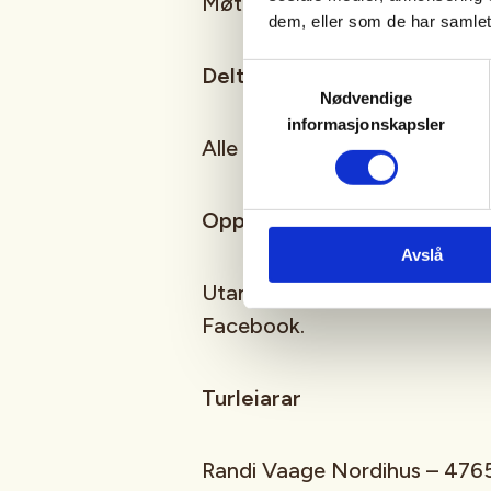
Møt opp i joggesko og trening
dem, eller som de har samlet
Samtykkevalg
Deltakartal
Nødvendige
informasjonskapsler
Alle som møter opp, er velko
Oppmøte
Avslå
Utanfor Tre Brør, med mindre
Facebook.
Turleiarar
Randi Vaage Nordihus – 476