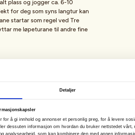
lt plass og jogger ca. 6-10
fekt for deg som syns langtur kan
urane startar som regel ved Tre
lyttar me løpeturane til andre fine
slik at alle i gruppa heng med.
ler ønskjer å bli det – er
Detaljer
ormasjonskapsler
 for å gi innhold og annonser et personlig preg, for å levere sos
deler dessuten informasjon om hvordan du bruker nettstedet vårt,
og analysearbeid, som kan kombinere den med annen informasjon d