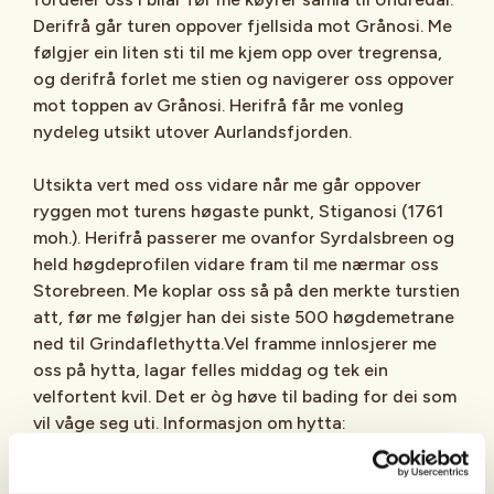
Derifrå går turen oppover fjellsida mot Grånosi. Me
følgjer ein liten sti til me kjem opp over tregrensa,
og derifrå forlet me stien og navigerer oss oppover
mot toppen av Grånosi. Herifrå får me vonleg
nydeleg utsikt utover Aurlandsfjorden.
Utsikta vert med oss vidare når me går oppover
ryggen mot turens høgaste punkt, Stiganosi (1761
moh.). Herifrå passerer me ovanfor Syrdalsbreen og
held høgdeprofilen vidare fram til me nærmar oss
Storebreen. Me koplar oss så på den merkte turstien
att, før me følgjer han dei siste 500 høgdemetrane
ned til Grindaflethytta.Vel framme innlosjerer me
oss på hytta, lagar felles middag og tek ein
velfortent kvil. Det er òg høve til bading for dei som
vil våge seg uti. Informasjon om hytta:
Om Grindaflethytta