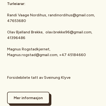
Turleiarar:
Randi Vaage Nordihus, randinordihus@gmail.com,
47653680
Olav Bjelland Brekke, olav.brekke96@gmail.com,
41396486
Magnus Rogstadkjernet,
Magnus.rogstad@gmail.com, +47 45184660
Forsidebilete tatt av Sveinung Klyve
Mer informasjon