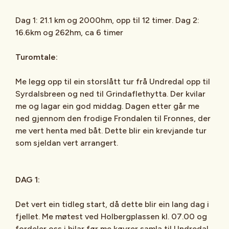
Dag 1: 21.1 km og 2000hm, opp til 12 timer. Dag 2:
16.6km og 262hm, ca 6 timer
Turomtale:
Me legg opp til ein storslått tur frå Undredal opp til
Syrdalsbreen og ned til Grindaflethytta. Der kvilar
me og lagar ein god middag. Dagen etter går me
ned gjennom den frodige Frondalen til Fronnes, der
me vert henta med båt. Dette blir ein krevjande tur
som sjeldan vert arrangert.
DAG 1:
Det vert ein tidleg start, då dette blir ein lang dag i
fjellet. Me møtest ved Holbergplassen kl. 07.00 og
fordeler oss i bilar før me køyrer samla til Undredal.