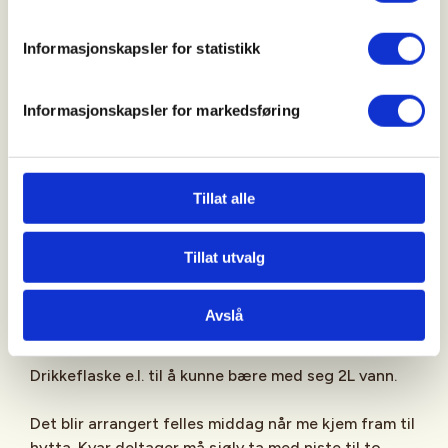
turen inneber fleire bratte stigningar. Det vert difor
stilt krav om god fysisk form hjå deltakarane. Me
Informasjonskapsler for statistikk
reknar med å vere ute på tur i 10–12 timar den
første dagen.
Informasjonskapsler for markedsføring
Deltakerantall:
10 totalt inkl 3 turledere. Det vil sei 7 plasser til
deltakere.
Tillat alle
Utstyr:
Tillat utvalg
DNTs pakkeliste for sommer
Avslå
Sekk med ekstra plass til fellesutstyr.
Drikkeflaske e.l. til å kunne bære med seg 2L vann.
Det blir arrangert felles middag når me kjem fram til
hytta. Kvar deltager må sjølv ta med niste til to