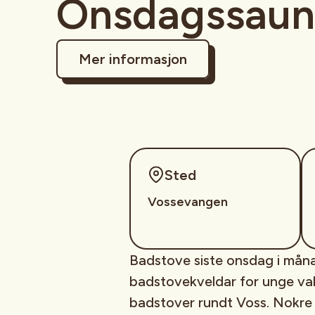
Onsdagssaun
Mer informasjon
Sted
Vossevangen
Badstove siste onsdag i måna
badstovekveldar for unge vak
badstover rundt Voss. Nokre