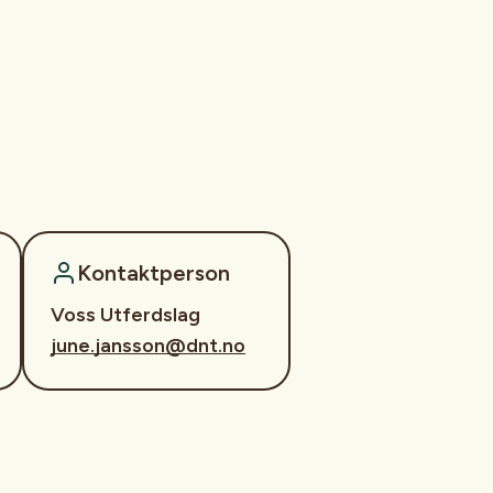
Kontaktperson
Voss Utferdslag
june.jansson@dnt.no