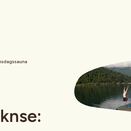
nsdagssauna
knse: