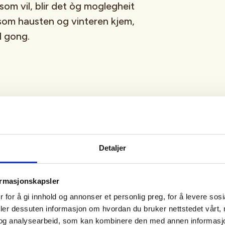
i som vil, blir det òg moglegheit
t som hausten og vinteren kjem,
il gong.
 på i saunaen og eit tørt til
Detaljer
ormasjonskapsler
 for å gi innhold og annonser et personlig preg, for å levere sos
deler dessuten informasjon om hvordan du bruker nettstedet vårt,
og analysearbeid, som kan kombinere den med annen informasjon d