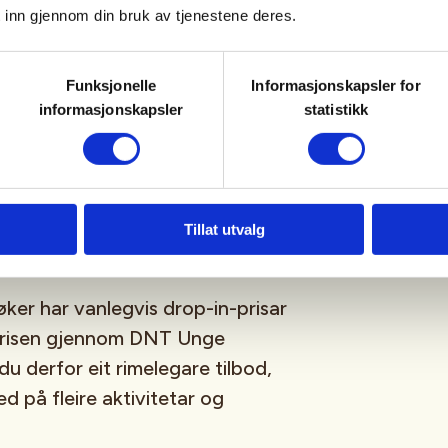
 inn gjennom din bruk av tjenestene deres.
Funksjonelle
Informasjonskapsler for
informasjonskapsler
statistikk
tsigbart har me valgt ein fast
entene:
r for ikke-medlemmer.
Tillat utvalg
er har vanlegvis drop-in-prisar
prisen gjennom DNT Unge
u derfor eit rimelegare tilbod,
 på fleire aktivitetar og