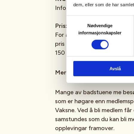
dem, eller som de har samlet
Info kjem
Samtykkevalg
Pris:
Nødvendige
informasjonskapsler
For å gjøre det enkelt og foru
pris på alle badstu arrangem
150 kr for medlemmer / 250 k
Avslå
Merknad!
Mange av badstuene me besøk
som er høgare enn medlems
Vaksne. Ved å bli medlem får d
samstundes som du kan bli med
opplevingar framover.