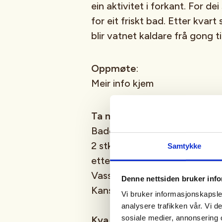
ein aktivitet i forkant. For de
for eit friskt bad. Etter kvar
blir vatnet kaldare frå gong t
Oppmøte
:
Meir info kjem
Ta med:
Badetøy
2 stk handklede ( Eit til å sitja
Samtykke
etterpå)
Vassflaske
Denne nettsiden bruker inf
Kanskje noko smått å spise
Vi bruker informasjonskapsler
analysere trafikken vår. Vi 
sosiale medier, annonsering 
Kva badstu: