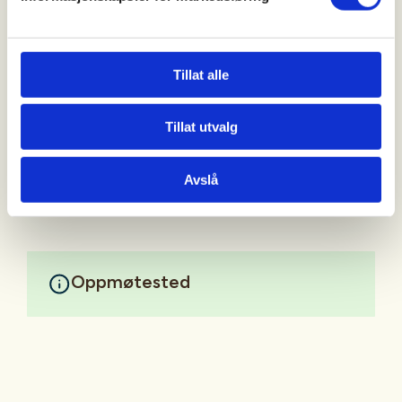
ulike aktiviteter innen friluftsliv, jakt, fiske og
naturbruk, tilpasset deltakerne og lokale
muligheter.
Tillat alle
Endelig dato, program, påmelding og praktisk
informasjon kommer senere dersom samlingen blir
Tillat utvalg
gjennomført.
Mer informasjon
Avslå
Oppmøtested