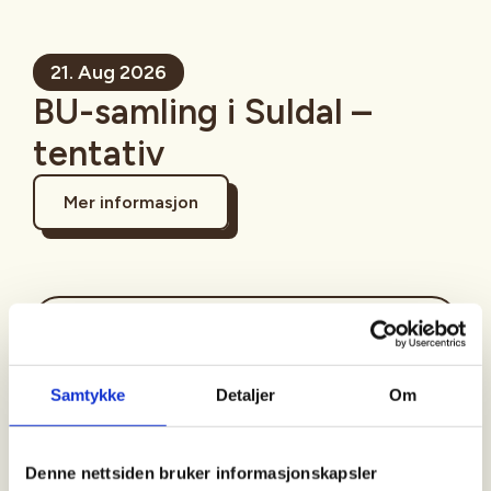
21. Aug 2026
BU-samling i Suldal –
tentativ
Mer informasjon
Sted
Suldal
Samtykke
Detaljer
Om
Tid
Denne nettsiden bruker informasjonskapsler