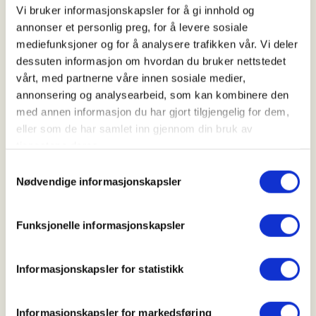
21. Aug 2026 - 23. Aug 2026
Vi bruker informasjonskapsler for å gi innhold og
annonser et personlig preg, for å levere sosiale
Kl. 00.00 - 00.00
mediefunksjoner og for å analysere trafikken vår. Vi deler
dessuten informasjon om hvordan du bruker nettstedet
vårt, med partnerne våre innen sosiale medier,
Arrangør
annonsering og analysearbeid, som kan kombinere den
med annen informasjon du har gjort tilgjengelig for dem,
NJFF Rogaland
eller som de har samlet inn gjennom din bruk av
tjenestene deres.
Samtykkevalg
Kontaktperson
Nødvendige informasjonskapsler
martheholgersen@gmail.com
Funksjonelle informasjonskapsler
Dette er en tentativ barne- og ungdomssamling for
medlemmer og interesserte ungdommer i NJFF.
Informasjonskapsler for statistikk
Samlingen planlegges i Suldal høsten 2026, i
samarbeid med Egersund JFF. Den kan inneholde
Informasjonskapsler for markedsføring