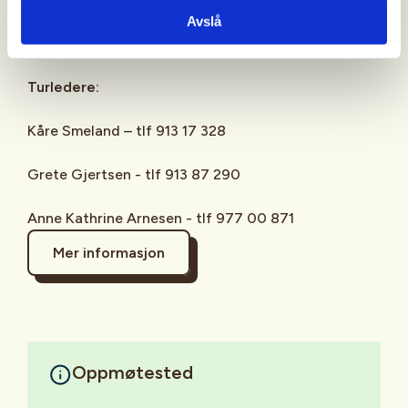
Facebook: Aktiv i 100 med DNT Bærum Turlag -
Avslå
DNT Oslo og Omegn
Turledere:
Kåre Smeland – tlf 913 17 328
Grete Gjertsen - tlf 913 87 290
Anne Kathrine Arnesen - tlf 977 00 871
Mer informasjon
Oppmøtested