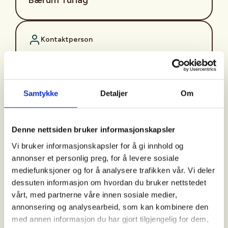
Kontaktperson
Kåre Smeland
+47+913+17+328
kaare.smeland@altiboxmail.no
Samtykke
Detaljer
Om
Bli med på en lett og hyggelig tur i nærområdet på
Rykkinn!
Denne nettsiden bruker informasjonskapsler
Vi bruker informasjonskapsler for å gi innhold og
Turene går hver mandag kl 11:00 fra Rykkinn
annonser et personlig preg, for å levere sosiale
seniorsenter, Hugins vei 9, 1349 Rykkinn. (
Unntatt
mediefunksjoner og for å analysere trafikken vår. Vi deler
helligdager og skolens ferier
).
dessuten informasjon om hvordan du bruker nettstedet
vårt, med partnerne våre innen sosiale medier,
Turgruppen på Rykkinn går kortere rundturer i
annonsering og analysearbeid, som kan kombinere den
nærområdet og kategoriseres som «enkel». Siste
med annen informasjon du har gjort tilgjengelig for dem,
mandag i måneden går vi en litt lengre tur og bruker