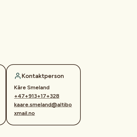
Kontaktperson
Kåre Smeland
+47+913+17+328
kaare.smeland@altibo
xmail.no