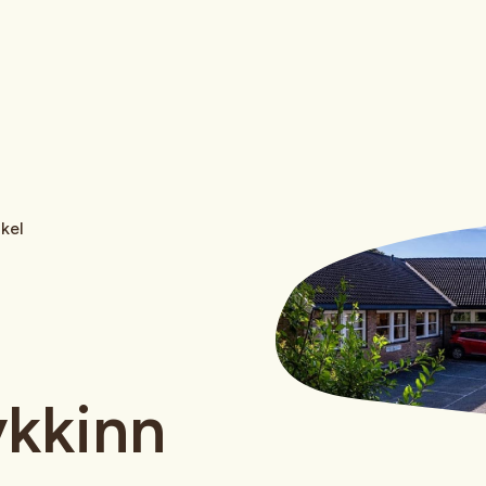
nkel
ykkinn