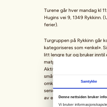
Turene går hver mandag kl 11:
Hugins vei 9, 1349 Rykkinn. (
U
ferier
).
Turgruppen på Rykkinn går k
kategoriseres som «enkel». S
litt lengre tur og bruker inntil
matpause underveis. Dette an
Aktiv i 100-gruppen på Facebo
småveier og stier og er ute i 
Samtykke
omkring halvannen time og st
seniorsenter. Etter turen er al
Denne nettsiden bruker inf
av en kaffe og noe å bite i f
Vi bruker informasjonskapsler