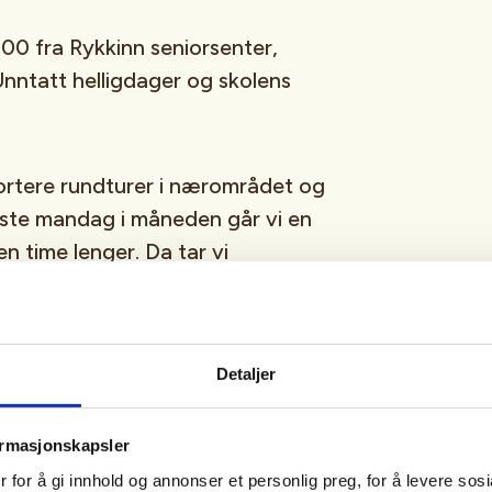
00 fra Rykkinn seniorsenter,
nntatt helligdager og skolens
ortere rundturer i nærområdet og
iste mandag i måneden går vi en
 en time lenger. Da tar vi
nonseres når turen legges ut i
ok. Vi går på turveier, fortau,
all slags vær. Turene varer
Detaljer
arter og ender ved Rykkinn
le hjertelig velkomne inn for kjøp
ormasjonskapsler
or de som ønsker det.
 for å gi innhold og annonser et personlig preg, for å levere sos