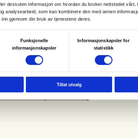
deler dessuten informasjon om hvordan du bruker nettstedet vårt,
alle. Ingen påmelding.
og analysearbeid, som kan kombinere den med annen informasjon d
 inn gjennom din bruk av tjenestene deres.
i 1 – 2 turledere. Ta gjerne med
s til en til på våre turer.
Funksjonelle
Informasjonskapsler for
informasjonskapsler
statistikk
ter. Møt opp senest 10 min før
Tillat utvalg
e finner du på
DNT Bærum Turlag - DNT Oslo og