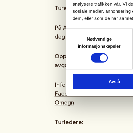
analysere trafikken vår. Vi 
Turene er gratis og åpne for 
sosiale medier, annonsering 
dem, eller som de har samlet
På Aktiv i 100 enkle turer er v
Samtykkevalg
deg en venn - det er alltid plas
Nødvendige
informasjonskapsler
Oppmøte
: Rykkinn seniorsen
avgang kl 11:00.
Avslå
Informasjon om Rykkinn-turen
Facebook: Aktiv i 100 med 
Omegn
Turledere: