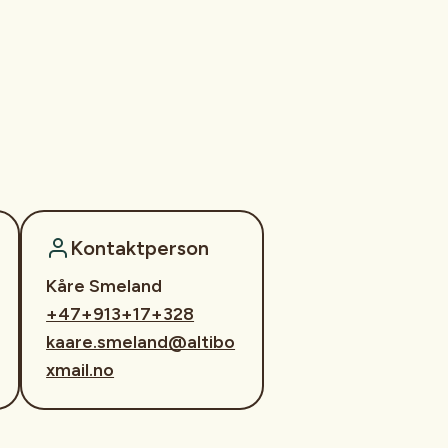
Kontaktperson
Kåre Smeland
+47+913+17+328
kaare.smeland@altibo
xmail.no