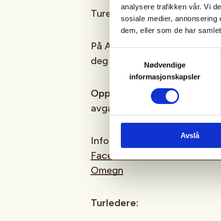
analysere trafikken vår. Vi 
Turene er gratis og åpne for 
sosiale medier, annonsering 
dem, eller som de har samlet
På Aktiv i 100 enkle turer er v
Samtykkevalg
deg en venn - det er alltid plas
Nødvendige
informasjonskapsler
Oppmøte
: Rykkinn seniorsen
avgang kl 11:00.
Avslå
Informasjon om Rykkinn-turen
Facebook: Aktiv i 100 med 
Omegn
Turledere: