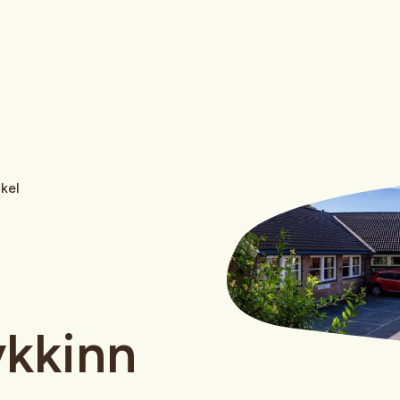
nkel
ykkinn