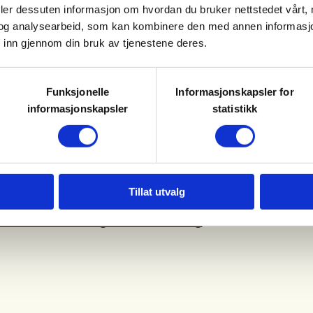
deler dessuten informasjon om hvordan du bruker nettstedet vårt,
alle. Ingen påmelding.
og analysearbeid, som kan kombinere den med annen informasjon d
 inn gjennom din bruk av tjenestene deres.
i 1 – 2 turledere. Ta gjerne med
s til en til på våre turer.
Funksjonelle
Informasjonskapsler for
informasjonskapsler
statistikk
ter. Møt opp senest 10 min før
Tillat utvalg
e finner du på
DNT Bærum Turlag - DNT Oslo og