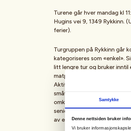
Turene går hver mandag kl 11:
Hugins vei 9, 1349 Rykkinn. (
U
ferier
).
Turgruppen på Rykkinn går k
kategoriseres som «enkel». S
litt lengre tur og bruker inntil
matpause underveis. Dette an
Aktiv i 100-gruppen på Facebo
småveier og stier og er ute i 
Samtykke
omkring halvannen time og st
seniorsenter. Etter turen er al
Denne nettsiden bruker inf
av en kaffe og noe å bite i f
Vi bruker informasjonskapsler