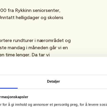
00 fra Rykkinn seniorsenter,
nntatt helligdager og skolens
ortere rundturer i nærområdet og
iste mandag i måneden går vi en
 en time lenger. Da tar vi
nonseres når turen legges ut i
ok. Vi går på turveier, fortau,
all slags vær. Turene varer
Detaljer
arter og ender ved Rykkinn
le hjertelig velkomne inn for kjøp
ormasjonskapsler
or de som ønsker det.
 for å gi innhold og annonser et personlig preg, for å levere sos