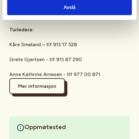
Facebook: Aktiv i 100 med DNT Bærum Turlag -
Avslå
DNT Oslo og Omegn
Turledere:
Kåre Smeland – tlf 913 17 328
Grete Gjertsen - tlf 913 87 290
Anne Kathrine Arnesen - tlf 977 00 871
Mer informasjon
Oppmøtested