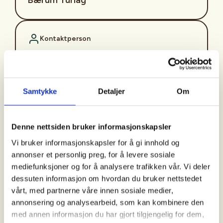
Kontaktperson
Kåre Smeland
+47+913+17+328
kaare.smeland@altiboxmail.no
Samtykke
Detaljer
Om
Bli med på en lett og hyggelig tur i nærområdet på
Rykkinn!
Denne nettsiden bruker informasjonskapsler
Vi bruker informasjonskapsler for å gi innhold og
Turene går hver mandag kl 11:00 fra Rykkinn
annonser et personlig preg, for å levere sosiale
seniorsenter, Hugins vei 9, 1349 Rykkinn. (
Unntatt
mediefunksjoner og for å analysere trafikken vår. Vi deler
helligdager og skolens ferier
).
dessuten informasjon om hvordan du bruker nettstedet
vårt, med partnerne våre innen sosiale medier,
Turgruppen på Rykkinn går kortere rundturer i
annonsering og analysearbeid, som kan kombinere den
nærområdet og kategoriseres som «enkel». Siste
med annen informasjon du har gjort tilgjengelig for dem,
mandag i måneden går vi en litt lengre tur og bruker