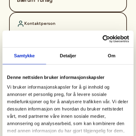
Kontaktperson
Kåre Smeland
+47+913+17+328
kaare.smeland@altiboxmail.no
Samtykke
Detaljer
Om
Bli med på en lett og hyggelig tur i nærområdet på
Rykkinn!
Denne nettsiden bruker informasjonskapsler
Vi bruker informasjonskapsler for å gi innhold og
Turene går hver mandag kl 11:00 fra Rykkinn
annonser et personlig preg, for å levere sosiale
seniorsenter, Hugins vei 9, 1349 Rykkinn. (
Unntatt
mediefunksjoner og for å analysere trafikken vår. Vi deler
helligdager og skolens ferier
).
dessuten informasjon om hvordan du bruker nettstedet
vårt, med partnerne våre innen sosiale medier,
Turgruppen på Rykkinn går kortere rundturer i
annonsering og analysearbeid, som kan kombinere den
nærområdet og kategoriseres som «enkel». Siste
med annen informasjon du har gjort tilgjengelig for dem,
mandag i måneden går vi en litt lengre tur og bruker