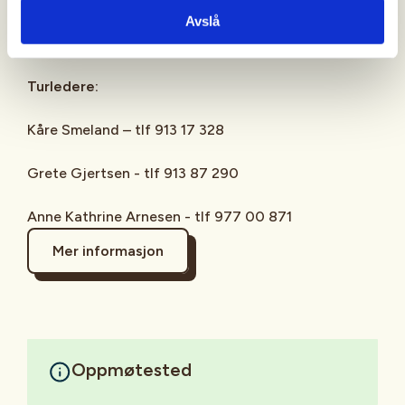
Facebook: Aktiv i 100 med DNT Bærum Turlag -
Avslå
DNT Oslo og Omegn
Turledere:
Kåre Smeland – tlf 913 17 328
Grete Gjertsen - tlf 913 87 290
Anne Kathrine Arnesen - tlf 977 00 871
Mer informasjon
Oppmøtested