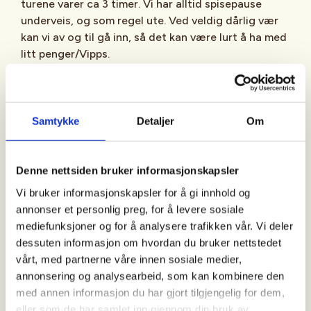
turene varer ca 3 timer. Vi har alltid spisepause
underveis, og som regel ute. Ved veldig dårlig vær
kan vi av og til gå inn, så det kan være lurt å ha med
litt penger/Vipps.
Ukens tur
: De ordinære turene planlegger vi fra
gang til gang ut fra vær- og føreforhold.
Turbeskrivelsen blir annonsert i Facebookgruppen "
Samtykke
Detaljer
Om
Aktiv i 100 med DNT Bærum Turlag - DNT Oslo og
Omegn
" ca 2-3 dager før hver tur.
Denne nettsiden bruker informasjonskapsler
Vi bruker informasjonskapsler for å gi innhold og
Månedens tur
: Arrangeres siste fredag i måneden.
annonser et personlig preg, for å levere sosiale
Disse turene har også oppmøtested på
mediefunksjoner og for å analysere trafikken vår. Vi deler
Steinsskogen, men vi går ofte andre steder og
dessuten informasjon om hvordan du bruker nettstedet
gjerne litt lenger (varighet ca 4 timer).
vårt, med partnerne våre innen sosiale medier,
Turbeskrivelsen blir annonsert på Facebook ca 2-3
annonsering og analysearbeid, som kan kombinere den
dager før turen.
med annen informasjon du har gjort tilgjengelig for dem,
eller som de har samlet inn gjennom din bruk av