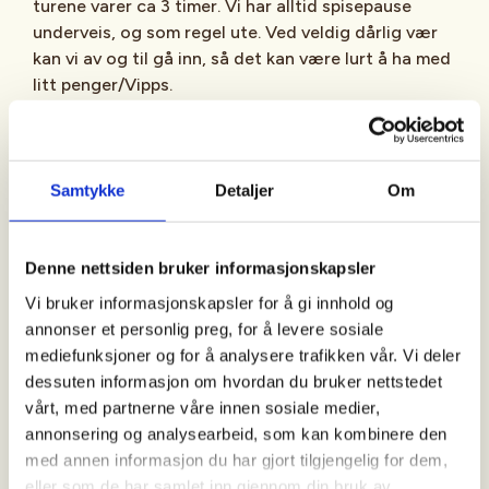
turene varer ca 3 timer. Vi har alltid spisepause
underveis, og som regel ute. Ved veldig dårlig vær
kan vi av og til gå inn, så det kan være lurt å ha med
litt penger/Vipps.
Ukens tur
: De ordinære turene planlegger vi fra
gang til gang ut fra vær- og føreforhold.
Turbeskrivelsen blir annonsert i Facebookgruppen "
Samtykke
Detaljer
Om
Aktiv i 100 med DNT Bærum Turlag - DNT Oslo og
Omegn
" ca 2-3 dager før hver tur.
Denne nettsiden bruker informasjonskapsler
Vi bruker informasjonskapsler for å gi innhold og
Månedens tur
: Arrangeres siste fredag i måneden.
annonser et personlig preg, for å levere sosiale
Disse turene har også oppmøtested på
mediefunksjoner og for å analysere trafikken vår. Vi deler
Steinsskogen, men vi går ofte andre steder og
dessuten informasjon om hvordan du bruker nettstedet
gjerne litt lenger (varighet ca 4 timer).
vårt, med partnerne våre innen sosiale medier,
Turbeskrivelsen blir annonsert på Facebook ca 2-3
annonsering og analysearbeid, som kan kombinere den
dager før turen.
med annen informasjon du har gjort tilgjengelig for dem,
eller som de har samlet inn gjennom din bruk av