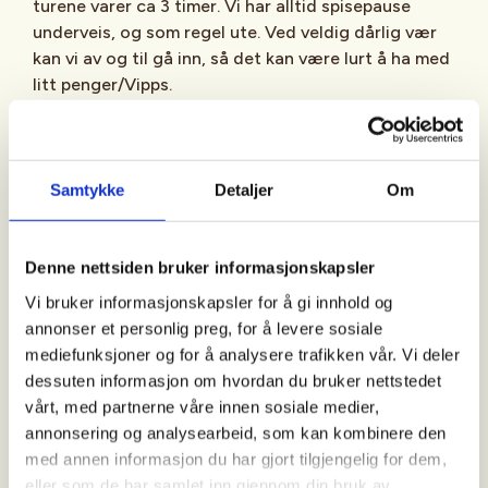
turene varer ca 3 timer. Vi har alltid spisepause
underveis, og som regel ute. Ved veldig dårlig vær
kan vi av og til gå inn, så det kan være lurt å ha med
litt penger/Vipps.
Ukens tur
: De ordinære turene planlegger vi fra
gang til gang ut fra vær- og føreforhold.
Turbeskrivelsen blir annonsert i Facebookgruppen "
Samtykke
Detaljer
Om
Aktiv i 100 med DNT Bærum Turlag - DNT Oslo og
Omegn
" ca 2-3 dager før hver tur.
Denne nettsiden bruker informasjonskapsler
Vi bruker informasjonskapsler for å gi innhold og
Månedens tur
: Arrangeres siste fredag i måneden.
annonser et personlig preg, for å levere sosiale
Disse turene har også oppmøtested på
mediefunksjoner og for å analysere trafikken vår. Vi deler
Steinsskogen, men vi går ofte andre steder og
dessuten informasjon om hvordan du bruker nettstedet
gjerne litt lenger (varighet ca 4 timer).
vårt, med partnerne våre innen sosiale medier,
Turbeskrivelsen blir annonsert på Facebook ca 2-3
annonsering og analysearbeid, som kan kombinere den
dager før turen.
med annen informasjon du har gjort tilgjengelig for dem,
eller som de har samlet inn gjennom din bruk av