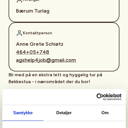
Bærum Turlag
Kontaktperson
Anne Grete Schiøtz
464+05+748
agshelp4job@gmail.com
Bli med på en ekstra lett og hyggelig tur på
Bekkestua - i nærområdet der du bor!
I samarbeid med Presterud gård Nærmiljøsentral
tilbyr DNT Bærum Turlag nærturer i friluft hver
mandag, med unntak av ferie og helligdager. Turene
Samtykke
Detaljer
Om
arrangeres i all slags vær - hele året. Turene er et
lavterskeltilbud tilpasset seniorer, med en lengde