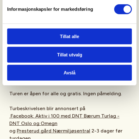
Informasjonskapsler for markedsføring
Fottøy og klær tilpasset vær og føre er viktig. Ta
med en sekk med litt ekstra klær og matpakke.
Ta gjerne med deg en venn - det er alltid plass til en
Tillat alle
til på våre turer. På Aktiv i 100 ekstra lett turene er
vi 1 – 2 turledere.
Tillat utvalg
Oppmøte
:
Presterud gård Nærmiljøsentral
, Gamle
Ringeriksvei 49, 1357 Bekkestua, 10 min før avgang,
Avslå
Turen er åpen for alle og gratis. Ingen påmelding.
Turbeskrivelsen blir annonsert på
Facebook: Aktiv i 100 med DNT Bærum Turlag -
DNT Oslo og Omegn
og
Presterud gård Nærmiljøsentral
2-3 dager før
turdagen.