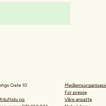
rohgs Gate 10
Medlemsorganisasj
For presse
iluftsliv.no
Våre ansatte