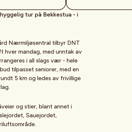
 hyggelig tur på Bekkestua - i
rd Nærmiljøsentral tilbyr DNT
uft hver mandag, med unntak av
rangeres i all slags vær - hele
ilbud tilpasset seniorer, med en
undt 5 km og ledes av frivillige
lag.
veier og stier, blant annet i
lejordet, Sauejordet,
riluftsområde.