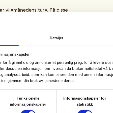
ar vi «månedens tur». På disse
r, ca. 6-7 km, og da kan vi også ta
stua eller Gjønnes for å komme til
Turene er gratis og uten påmelding.
Detaljer
ommunikasjon, må den enkelte
t selv.
ormasjonskapsler
 for å gi innhold og annonser et personlig preg, for å levere sos
å Presterud gård, der det
deler dessuten informasjon om hvordan du bruker nettstedet vårt,
ltakerne kan nyte sammen med
og analysearbeid, som kan kombinere den med annen informasjon d
t tur.
 inn gjennom din bruk av tjenestene deres.
og føre er viktig. Ta med en sekk
Funksjonelle
Informasjonskapsler for
akke.
informasjonskapsler
statistikk