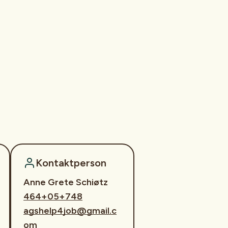
Kontaktperson
Anne Grete Schiøtz
464+05+748
agshelp4job@gmail.c
om