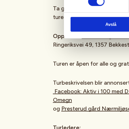
Ta gjerne med deg en venn - det
turer. På Aktiv i 100 ekstra let
Avslå
Oppmøte
:
Presterud gård Næ
Ringeriksvei 49, 1357 Bekkes
Turen er åpen for alle og grat
Turbeskrivelsen blir annonser
Facebook: Aktiv i 100 med 
Omegn
og
Presterud gård Nærmiljøs
Turledere: