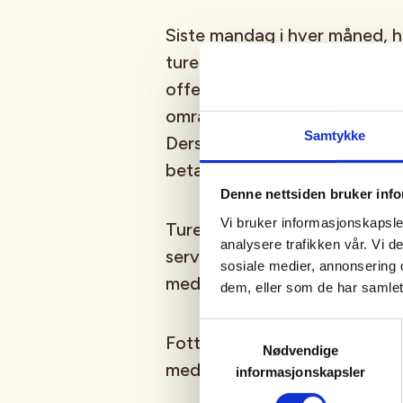
Siste mandag i hver måned, h
turene går vi gjerne litt lenge
offentlig transport fra Bekke
områder vi ellers ikke går i. 
Samtykke
Dersom vi bruker offentlig k
betale buss- eller T-banebillet
Denne nettsiden bruker inf
Vi bruker informasjonskapsler
Turene starter og avsluttes p
analysere trafikken vår. Vi 
serveres kaffe og te som de
sosiale medier, annonsering 
medbrakt matpakke etter end
dem, eller som de har samlet
Samtykkevalg
Fottøy og klær tilpasset vær 
Nødvendige
med litt ekstra klær og matp
informasjonskapsler