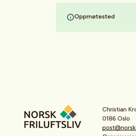
Oppmøtested
Christian K
0186 Oslo
post@norskfr