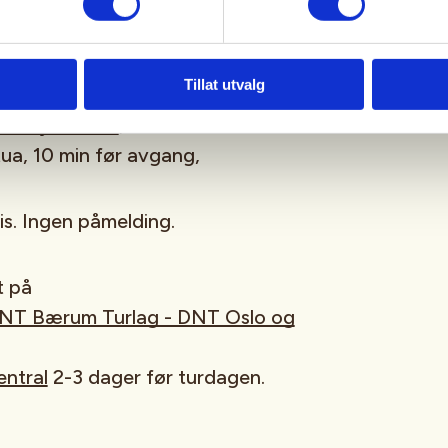
 er alltid plass til en til på våre
t turene er vi 1 – 2 turledere.
Tillat utvalg
rmiljøsentral
, Gamle
tua, 10 min før avgang,
is. Ingen påmelding.
t på
DNT Bærum Turlag - DNT Oslo og
entral
2-3 dager før turdagen.