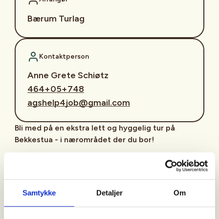
Bærum Turlag
Kontaktperson
Anne Grete Schiøtz
464+05+748
agshelp4job@gmail.com
Bli med på en ekstra lett og hyggelig tur på
Bekkestua - i nærområdet der du bor!
I samarbeid med Presterud gård Nærmiljøsentral
tilbyr DNT Bærum Turlag nærturer i friluft hver
mandag, med unntak av ferie og helligdager. Turene
Samtykke
Detaljer
Om
arrangeres i all slags vær - hele året. Turene er et
lavterskeltilbud tilpasset seniorer, med en lengde