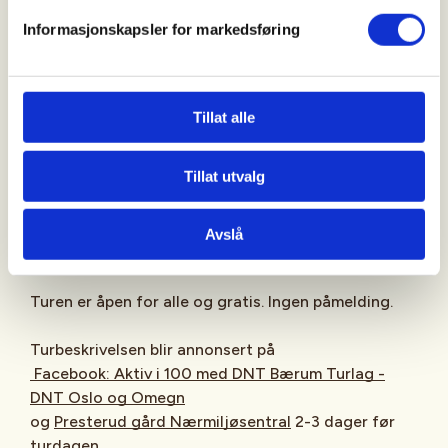
Informasjonskapsler for markedsføring
Fottøy og klær tilpasset vær og føre er viktig. Ta
med en sekk med litt ekstra klær og matpakke.
Ta gjerne med deg en venn - det er alltid plass til en
Tillat alle
til på våre turer. På Aktiv i 100 ekstra lett turene er
vi 1 – 2 turledere.
Tillat utvalg
Oppmøte
:
Presterud gård Nærmiljøsentral
, Gamle
Ringeriksvei 49, 1357 Bekkestua, 10 min før avgang,
Avslå
Turen er åpen for alle og gratis. Ingen påmelding.
Turbeskrivelsen blir annonsert på
Facebook: Aktiv i 100 med DNT Bærum Turlag -
DNT Oslo og Omegn
og
Presterud gård Nærmiljøsentral
2-3 dager før
turdagen.