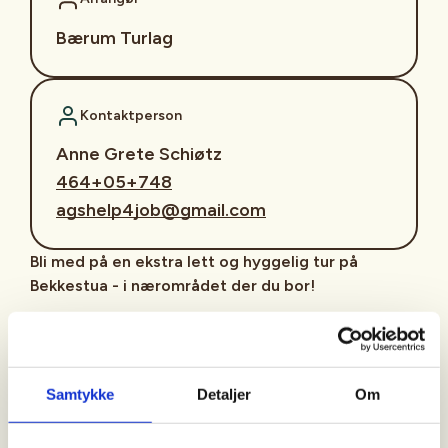
Bærum Turlag
Kontaktperson
Anne Grete Schiøtz
464+05+748
agshelp4job@gmail.com
Bli med på en ekstra lett og hyggelig tur på
Bekkestua - i nærområdet der du bor!
I samarbeid med Presterud gård Nærmiljøsentral
tilbyr DNT Bærum Turlag nærturer i friluft hver
mandag, med unntak av ferie og helligdager. Turene
Samtykke
Detaljer
Om
arrangeres i all slags vær - hele året. Turene er et
lavterskeltilbud tilpasset seniorer, med en lengde