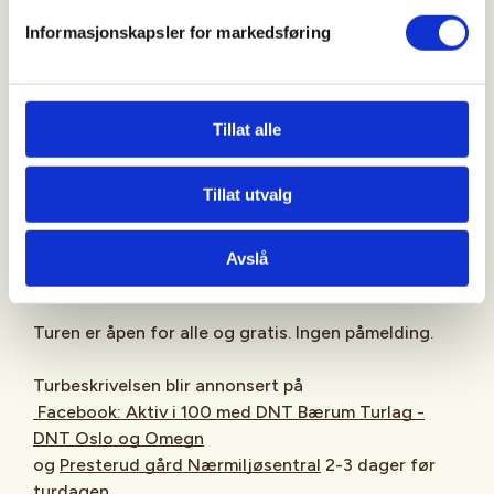
Informasjonskapsler for markedsføring
Fottøy og klær tilpasset vær og føre er viktig. Ta
med en sekk med litt ekstra klær og matpakke.
Ta gjerne med deg en venn - det er alltid plass til en
Tillat alle
til på våre turer. På Aktiv i 100 ekstra lett turene er
vi 1 – 2 turledere.
Tillat utvalg
Oppmøte
:
Presterud gård Nærmiljøsentral
, Gamle
Ringeriksvei 49, 1357 Bekkestua, 10 min før avgang,
Avslå
Turen er åpen for alle og gratis. Ingen påmelding.
Turbeskrivelsen blir annonsert på
Facebook: Aktiv i 100 med DNT Bærum Turlag -
DNT Oslo og Omegn
og
Presterud gård Nærmiljøsentral
2-3 dager før
turdagen.