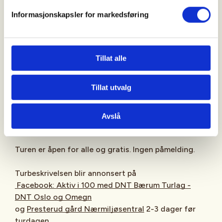
Informasjonskapsler for markedsføring
Fottøy og klær tilpasset vær og føre er viktig. Ta
med en sekk med litt ekstra klær og matpakke.
Ta gjerne med deg en venn - det er alltid plass til en
Tillat alle
til på våre turer. På Aktiv i 100 ekstra lett turene er
vi 1 – 2 turledere.
Tillat utvalg
Oppmøte
:
Presterud gård Nærmiljøsentral
, Gamle
Ringeriksvei 49, 1357 Bekkestua, 10 min før avgang,
Avslå
Turen er åpen for alle og gratis. Ingen påmelding.
Turbeskrivelsen blir annonsert på
Facebook: Aktiv i 100 med DNT Bærum Turlag -
DNT Oslo og Omegn
og
Presterud gård Nærmiljøsentral
2-3 dager før
turdagen.