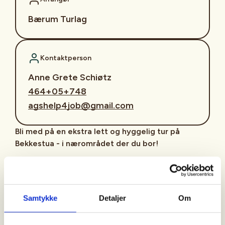
Bærum Turlag
Kontaktperson
Anne Grete Schiøtz
464+05+748
agshelp4job@gmail.com
Bli med på en ekstra lett og hyggelig tur på
Bekkestua - i nærområdet der du bor!
I samarbeid med Presterud gård Nærmiljøsentral
tilbyr DNT Bærum Turlag nærturer i friluft hver
mandag, med unntak av ferie og helligdager. Turene
Samtykke
Detaljer
Om
arrangeres i all slags vær - hele året. Turene er et
lavterskeltilbud tilpasset seniorer, med en lengde