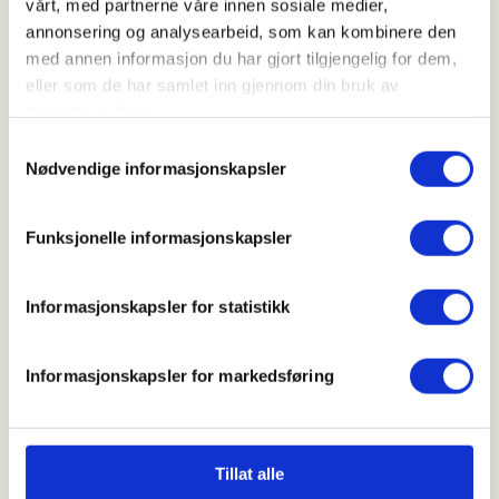
vårt, med partnerne våre innen sosiale medier,
10. Aug 2026 - 15. Aug 2026
annonsering og analysearbeid, som kan kombinere den
Kl. 07.00 - 16.00
med annen informasjon du har gjort tilgjengelig for dem,
eller som de har samlet inn gjennom din bruk av
tjenestene deres.
Arrangør
Samtykkevalg
Nødvendige informasjonskapsler
Andebu JFF
Funksjonelle informasjonskapsler
Kontaktperson
https://41220136
Informasjonskapsler for statistikk
gunn.hege.hardus@outlook.com
Informasjonskapsler for markedsføring
Se mer om introjakten og påmelding til Bukkejakten
her:
Mer informasjon
Tillat alle