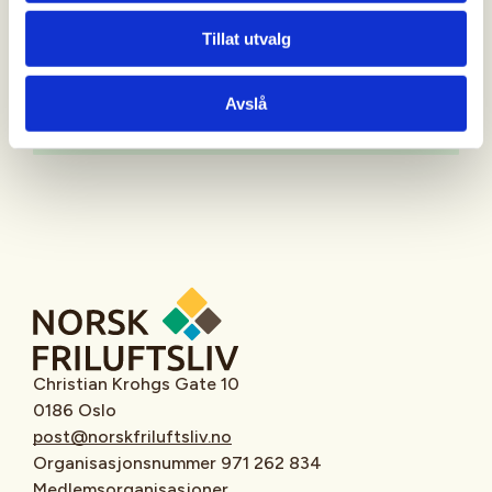
Tillat utvalg
Avslå
Oppmøtested
Christian Krohgs Gate 10
0186 Oslo
post@norskfriluftsliv.no
Organisasjonsnummer 971 262 834
Medlemsorganisasjoner