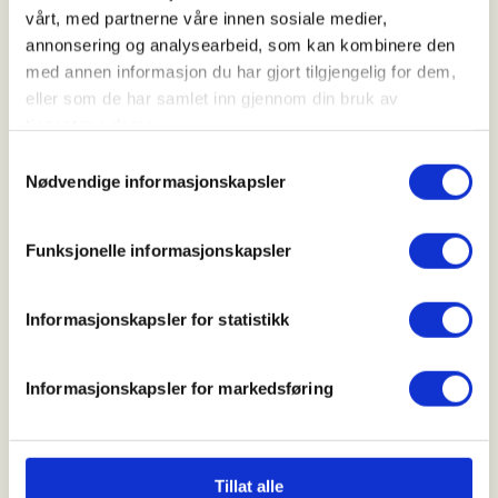
25. Oct 2026
vårt, med partnerne våre innen sosiale medier,
annonsering og analysearbeid, som kan kombinere den
Kl. 07.00 - 16.00
med annen informasjon du har gjort tilgjengelig for dem,
eller som de har samlet inn gjennom din bruk av
tjenestene deres.
Arrangør
Samtykkevalg
Andebu JFF
Nødvendige informasjonskapsler
Funksjonelle informasjonskapsler
Kontaktperson
https://99697766
Informasjonskapsler for statistikk
arviroed@online.no
Informasjonskapsler for markedsføring
Se mer om Introjakt her.
Påmelding åpner 28. september.
Tillat alle
Mer informasjon