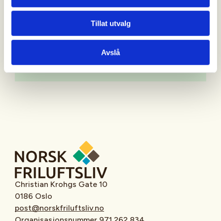
Tillat utvalg
Avslå
Oppmøtested
Christian Krohgs Gate 10
0186 Oslo
post@norskfriluftsliv.no
Organisasjonsnummer 971 262 834