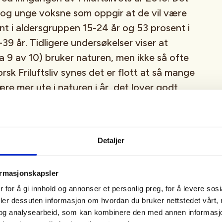
og unge voksne som oppgir at de vil være
nt i aldersgruppen 15-24 år og 53 prosent i
39 år. Tidligere undersøkelser viser at
a 9 av 10) bruker naturen, men ikke så ofte
sk Friluftsliv synes det er flott at så mange
re mer ute i naturen i år, det lover godt
vet og for folkehelsa. Vi håper at Friluftslivets
a flere til å nyte naturen, spesielt nye
Lasse Heimdal, Generalsekretær i Norsk
Detaljer
Friluftsliv er en fellesorganisasjon for norske
sasjoner, og har ansvar for planlegging og
ormasjonskapsler
riluftslivets år 2015.
 for å gi innhold og annonser et personlig preg, for å levere sos
deler dessuten informasjon om hvordan du bruker nettstedet vårt,
og analysearbeid, som kan kombinere den med annen informasjon d