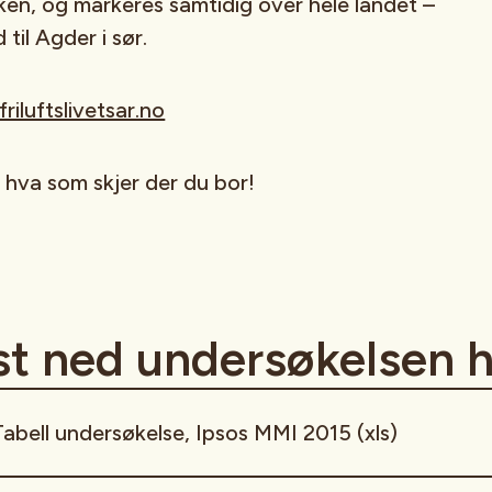
ken, og markeres samtidig over hele landet –
 til Agder i sør.
riluftslivetsar.no
n hva som skjer der du bor!
st ned undersøkelsen h
Tabell undersøkelse, Ipsos MMI 2015 (xls)