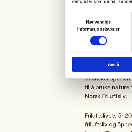
Vil ha f
dem, eller som de har samlet
Samtykkevalg
Nødvendige
-Målet med Friluft
informasjonskapsler
delta i friluftsli
friluftslivets posi
også øke kunnska
mulighetene som all
Avslå
særlig i nærmiljøet
Vi ønsker spesielt
til å bruke nature
Norsk Friluftsliv.
Friluftslivets år 
friluftsliv og åpn