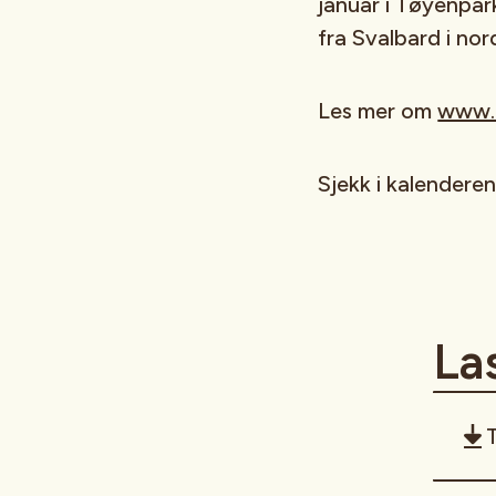
januar i Tøyenpar
fra Svalbard i nord
Les mer om
www.f
Sjekk i kalendere
La