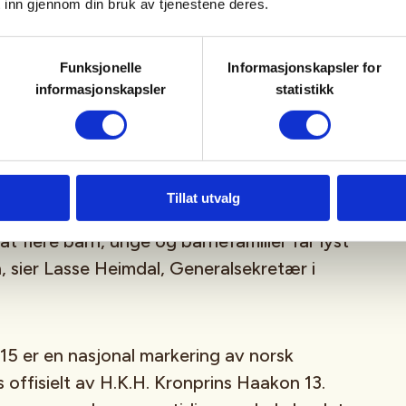
lere ut i naturen
 inn gjennom din bruk av tjenestene deres.
Funksjonelle
Informasjonskapsler for
slivets år er at enda flere nordmenn skal
informasjonskapsler
statistikk
vet, og vi ønsker å skape økt bevissthet om
tive effekter knyttet til folkehelse. Året skal
pen om allemannsretten og de svært gode
e her i Norge har til å utøve friluftsliv –
Tillat utvalg
. Friluftslivet skal være enkelt og tilgjengelig.
 at flere barn, unge og barnefamilier får lyst
n, sier Lasse Heimdal, Generalsekretær i
2015 er en nasjonal markering av norsk
es offisielt av H.K.H. Kronprins Haakon 13.