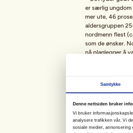
er særlig ungdom 
mer ute, 46 prose
aldersgruppen 25-
nordmenn flest (c
som de ønsker. Nor
nå planlegger å væ
både for friluftsli
år vil motivere end
målgrupper, sier 
Samtykke
Friluftsliv. Norsk 
friluftslivsorgani
Denne nettsiden bruker inf
gjennomføring av F
Vi bruker informasjonskapsler
analysere trafikken vår. Vi 
sosiale medier, annonsering 