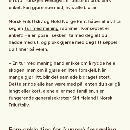
en stor forskjell. Heldigvis er dette et problem vi
enkelt kan gjøre noe med, hvis alle bidrar.
Norsk Friluftsliv og Hold Norge Rent håper alle vil ta
seg en
Tur med mening
i sommer. Konseptet er
enkelt: Ha en pose i sekken, ta med deg alt du
hadde med ut, og plukk gjerne med deg litt søppel
du finner på veien.
– En tur med mening handler ikke om å rydde hele
skogen, men om å gjøre en liten forskjell. Når
mange gjør litt, blir det samlede bidraget stort.
Dette er noe alle kan være med på, enten du skal gå
langt eller kort, alene eller med familien, sier
fungerende generalsekretær Siri Meland i Norsk
Friluftsliv.
Fem enkle tips for å unngå forsøpling