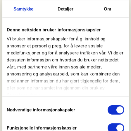
Samtykke
Detaljer
Om
Denne nettsiden bruker informasjonskapsler
Vi bruker informasjonskapsler for å gi innhold og
8 av 10
annonser et personlig preg, for å levere sosiale
mediefunksjoner og for å analysere trafikken vår. Vi deler
dessuten informasjon om hvordan du bruker nettstedet
mener søppel ødelegger naturopplevelsen
vårt, med partnerne våre innen sosiale medier,
mest.
annonsering og analysearbeid, som kan kombinere den
med annen informasjon du har gjort tilgjengelig for dem,
eller som de har samlet inn gjennom din bruk av
Opplevd forsøpling
tjenestene deres.
Samtykkevalg
Nødvendige informasjonskapsler
Funksjonelle informasjonskapsler