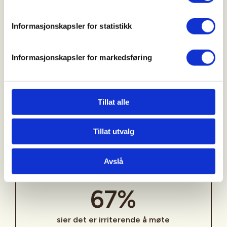
57 %
Informasjonskapsler for statistikk
svarer at forsøpling forekommer ofte eller
Informasjonskapsler for markedsføring
svært ofte.
Tillat alle
Hundeskitt
Tillat utvalg
Avslå
67%
sier det er irriterende å møte