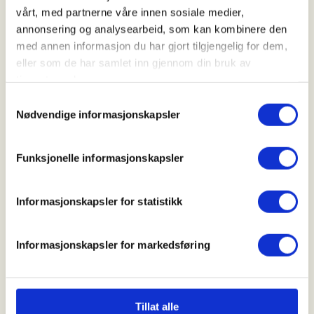
større ressurser til behandling som kunne vært
vårt, med partnerne våre innen sosiale medier,
unngått med enkle midler.
annonsering og analysearbeid, som kan kombinere den
med annen informasjon du har gjort tilgjengelig for dem,
Innlegget fortsetter under bildet
eller som de har samlet inn gjennom din bruk av
tjenestene deres.
Samtykkevalg
Nødvendige informasjonskapsler
Funksjonelle informasjonskapsler
Informasjonskapsler for statistikk
Informasjonskapsler for markedsføring
Erling Lae, styreleder i Norsk Friluftsliv. Foto: Joe Urrutia/Norsk
Friluftsliv
Tillat alle