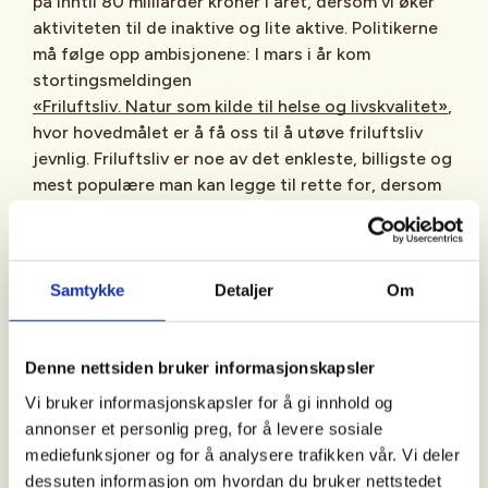
på inntil 80 milliarder kroner i året, dersom vi øker
aktiviteten til de inaktive og lite aktive. Politikerne
må følge opp ambisjonene: I mars i år kom
stortingsmeldingen
«Friluftsliv. Natur som kilde til helse og livskvalitet»
,
hvor hovedmålet er å få oss til å utøve friluftsliv
jevnlig. Friluftsliv er noe av det enkleste, billigste og
mest populære man kan legge til rette for, dersom
man ønsker å ta ut positive effekter for samfunnet.
Stortingets energi- og miljøkomité vil derfor nå be
regjeringen lage en handlingsplan for styrking av
friluftsliv.
Samtykke
Detaljer
Om
Dette er flott. Men må vi vente på en plan? Alle
vet at den som sitter for mye stille får dårligere
Denne nettsiden bruker informasjonskapsler
helse og livskvalitet.
Vi bruker informasjonskapsler for å gi innhold og
annonser et personlig preg, for å levere sosiale
For samfunnet er resultatet at mange ikke kan bidra
mediefunksjoner og for å analysere trafikken vår. Vi deler
fullt ut i arbeidslivet og at det bindes opp stadig
dessuten informasjon om hvordan du bruker nettstedet