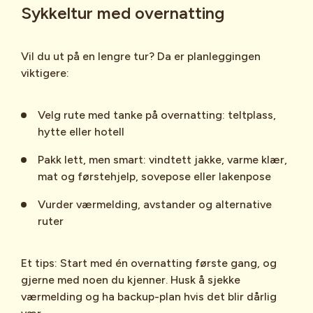
Sykkeltur med overnatting
bakke, har den som sykler oppover
og reduserer belastning på knærne.
forkjørsrett.
Juster slik at foten er rett over
Vil du ut på en lengre tur? Da er planleggingen
pedalakslingen når du trår.
Besøk gjerne nettsidene til
viktigere:
Syklistforeningen
. De har mange gode
tips og nyttig informasjon om
Velg rute med tanke på overnatting: teltplass,
3.
Øv på å klikke inn og ut
alt fra vedlikehold av sykkelen til hvordan
hytte eller hotell
du kommer i gang med vintersykling.
Pakk lett, men smart: vindtett jakke, varme klær,
Tren i trygge omgivelser, f.eks. mot en
mat og førstehjelp, sovepose eller lakenpose
vegg eller på mykt underlag.
Vurder værmelding, avstander og alternative
Klikk ut i god tid før stopp (for
ruter
eksempel i lyskryss).
De fleste klikksystemer lar deg justere
Et tips: Start med én overnatting første gang, og
hvor hardt det er å klikke inn/ut. Start
gjerne med noen du kjenner. Husk å sjekke
med lav motstand.
værmelding og ha backup-plan hvis det blir dårlig