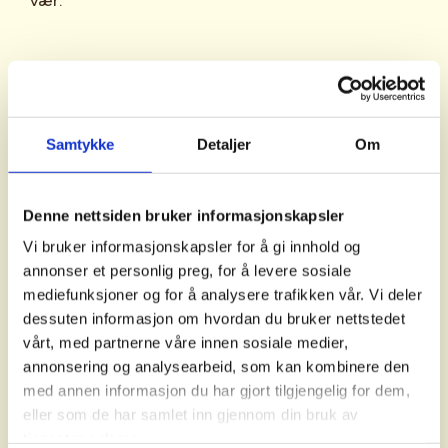
vær.
4.
Sikkerhet og trafikk
Sykkelruter:
Vær ekstra oppmerksom i trafikken før
du blir komfortabel med systemet.
Samtykke
Detaljer
Om
Sykkelturer i Norge
(Syklistforeningen)
Ha alltid én fot klar til å klikke ut ved
Elleve fine sykkelturer i Norge
(dnt.no)
behov.
Denne nettsiden bruker informasjonskapsler
Rallarvegen
(ut.no) – Norges mest populære
Vurder å bruke sykkelhansker – de
Vi bruker informasjonskapsler for å gi innhold og
sykkelrute. Distanse: 80 km
beskytter hendene ved fall.
annonser et personlig preg, for å levere sosiale
Mjøstråkk
(ut.no) – rundt Mjøsa, variert og
mediefunksjoner og for å analysere trafikken vår. Vi deler
familievennlig. Hele runden er på 250 km.
dessuten informasjon om hvordan du bruker nettstedet
5.
Vedlikehold
vårt, med partnerne våre innen sosiale medier,
Alle sykkelruter vist på kart (ut.no)
annonsering og analysearbeid, som kan kombinere den
med annen informasjon du har gjort tilgjengelig for dem,
Hold klossene rene og i god stand –
eller som de har samlet inn gjennom din bruk av
Organiserte sykkelturer:
Sykkelturer
(dnt.no)
skitne eller slitte klosser klikker
tjenestene deres.