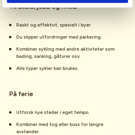
investere i innleggsåler eller få en
Til
skole
,
jobb
og
fritid
profesjonell tilpasning (bike fitting).
Raskt og effektivt, spesielt i byer.
Du slipper utfordringer med parkering.
Kombiner sykling med andre aktiviteter som
bading, sanking, gåturer osv.
Alle typer sykler kan brukes.
På
ferie
Utforsk nye steder i eget tempo.
Kombiner med tog eller buss for lengre
avstander.