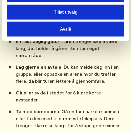
Tillat utvalg
6 tips for å komme seg ut
Avslå
En fast daglig gåtur
. Turen trenger ikke å være
lang, det holder å gå en liten tur i eget
nærområde.
Lag gjerne en avtale.
Du kan melde deg inn i en
gruppe, eller oppsøke en arena hvor du treffer
flere, da blir turen lettere å gjennomføre.
Gå eller sykle
i stedet for å kjøre korte
avstander.
Ta med barnebarna.
Gå en tur i parken sammen
eller ta dem med til nærmeste lekeplass. Dere
trenger ikke reise langt for å skape gode minner.