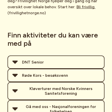
deg? Frivillighet Norge hjelper deg i gang og har
oversikt over lokale behov. Start her:
Bli frivillig
(frivillighetnorge.no)
Finn aktiviteter du kan være
med på
DNT Senior
DNT Senior er tilbud i Den Norske
Røde Kors - besøksvenn
Turistforening for godt voksne i alderen
60 år og oppover. Seniorgrupper over
Røde Kors lokalt har blant annet tilbud
Kløverturer med Norske Kvinners
hele landet arrangerer aktiviteter fra
Sanitetsforening
som "besøksvenn". Besøkstjenesten
enkle turer i nærområdet til
organiserer besøk til mennesker som
overnattingsturer på fjellet.
ønsker støtte og oppmuntring i
Dette er utendørsaktiviteter som
Gå med oss - Nasjonalforeningen for
folkehelsen