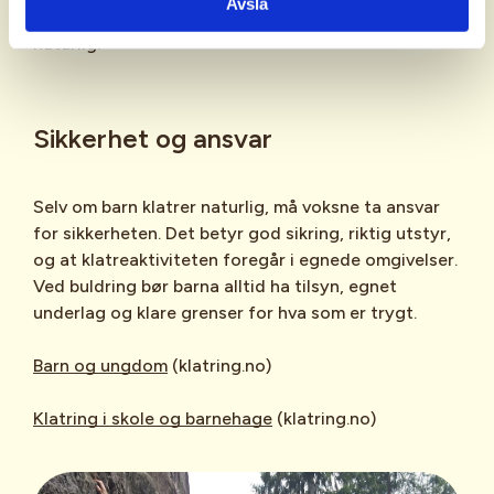
Avslå
og trivsel må komme først – da følger utviklingen
naturlig.
Sikkerhet og ansvar
Selv om barn klatrer naturlig, må voksne ta ansvar
for sikkerheten. Det betyr god sikring, riktig utstyr,
og at klatreaktiviteten foregår i egnede omgivelser.
Ved buldring bør barna alltid ha tilsyn, egnet
underlag og klare grenser for hva som er trygt.
Barn og ungdom
(klatring.no)
Klatring i skole og barnehage
(klatring.no)