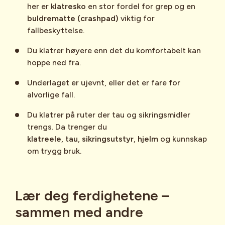
her er
klatresko
en stor fordel for grep og en
Gir stor frihetsfølelse og krever mer
buldrematte (crashpad)
viktig for
erfaring
Ferdighetsbevis
fallbeskyttelse.
Viktig å huske: Grundig opplæring i
Du klatrer høyere enn det du komfortabelt kan
Du kan ta
brattkort
for tauklatring og
håndverket legger grunnlaget for
hoppe ned fra.
autobelay. Det er vanlig at brattkort
sikkerheten.
Underlaget er ujevnt, eller det er fare for
kreves om du vil klatre og sikre
alvorlige fall.
selvstendig innendørs, altså lede en rute.
Utstyr:
Alt du trenger for sportsklatring,
⋯
pluss et rack med kiler/kammer,
Du klatrer på ruter der tau og sikringsmidler
nøttepirker. Noen flere slynger og
trengs. Da trenger du
låsekarabinere er ofte også nødvendig.
Please
accept marketing cookies
to view
klatreele
,
tau
,
sikringsutstyr
,
hjelm
og kunnskap
this YouTube content.
om trygg bruk.
Alpinklatring
Lær deg ferdighetene –
Dette begrepet brukes om klatring i
sammen med andre
høyalpint terreng – altså
fjell
hvor du