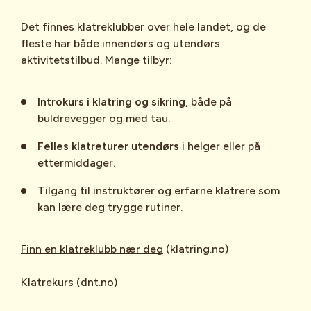
ofte kombinerer
klatring, brekryssing og
ferdsel i snø/is
. Det skjer gjerne i fjell
Det finnes klatreklubber over hele landet, og de
som ligger høyt, er værutsatt og kan
fleste har både innendørs og utendørs
være mer utilgjengelige, som i
aktivitetstilbud. Mange tilbyr:
Jotunheimen, Romsdalen eller Alpene.
Introkurs i klatring og sikring
, både på
buldrevegger og med tau.
Kjennetegn:
Felles klatreturer utendørs
i helger eller på
ettermiddager.
Bruk av
tau, sikringsutstyr, stegjern
Tilgang til instruktører og erfarne klatrere som
og isøks
.
kan lære deg trygge rutiner.
Ofte
flere taulengder
og klatring i
fjell, snø og is på én og samme tur.
Finn en klatreklubb nær deg
(klatring.no)
Fokus på
rutevalg, sikring og sikker
Klatrekurs
(dnt.no)
ferdsel
i utsatt terreng.