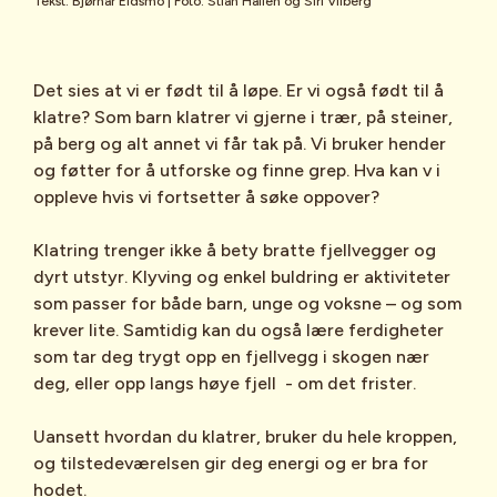
Tekst: Bjørnar Eidsmo | Foto: Stian Hallen og Siri Vilberg
Det sies at vi er født til å løpe. Er vi også født til å
klatre? Som barn klatrer vi gjerne i trær, på steiner,
på berg og alt annet vi får tak på. Vi bruker hender
og føtter for å utforske og finne grep. Hva kan v i
oppleve hvis vi fortsetter å søke oppover?
Klatring trenger ikke å bety bratte fjellvegger og
dyrt utstyr. Klyving og enkel buldring er aktiviteter
som passer for både barn, unge og voksne – og som
krever lite. Samtidig kan du også lære ferdigheter
som tar deg trygt opp en fjellvegg i skogen nær
deg, eller opp langs høye fjell - om det frister.
Uansett hvordan du klatrer, bruker du hele kroppen,
og tilstedeværelsen gir deg energi og er bra for
hodet.