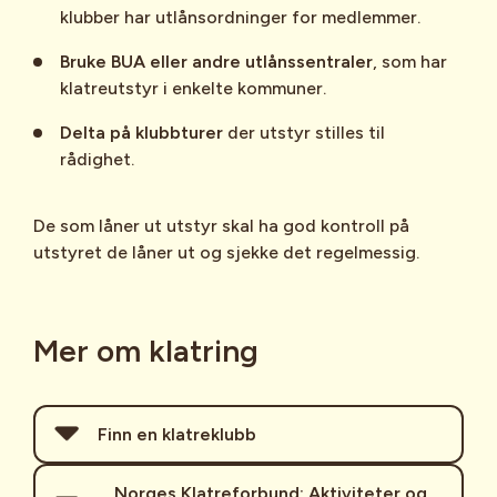
klubber har utlånsordninger for medlemmer.
Bruke BUA eller andre utlånssentraler
, som har
klatreutstyr i enkelte kommuner.
Delta på klubbturer
der utstyr stilles til
rådighet.
De som låner ut utstyr skal ha god kontroll på
utstyret de låner ut og sjekke det regelmessig.
Mer om klatring
Finn en klatreklubb
Det finnes over 200 klatreklubber i
Norges Klatreforbund: Aktiviteter og