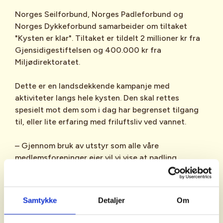
Norges Seilforbund, Norges Padleforbund og
Norges Dykkeforbund samarbeider om tiltaket
"Kysten er klar". Tiltaket er tildelt 2 millioner kr fra
Gjensidigestiftelsen og 400.000 kr fra
Miljødirektoratet.
Dette er en landsdekkende kampanje med
aktiviteter langs hele kysten. Den skal rettes
spesielt mot dem som i dag har begrenset tilgang
til, eller lite erfaring med friluftsliv ved vannet.
– Gjennom bruk av utstyr som alle våre
medlemsforeninger eier vil vi vise at padling,
dykking og seiling ikke er så vanskelig tilgjengelig
som mange tror. De fleste av oss bor i nærheten av
vannet, og vi ønsker å fremme et friluftsliv som kan
Samtykke
Detaljer
Om
utøves i og ved sjøen, sier Per Christian Bordal,
leder i Norges Seilforbund.