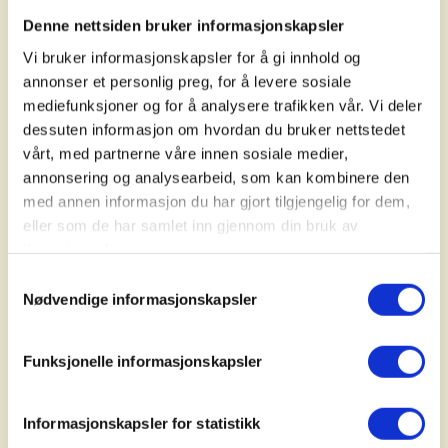
Denne nettsiden bruker informasjonskapsler
Kystenerklar.no
Vi bruker informasjonskapsler for å gi innhold og
annonser et personlig preg, for å levere sosiale
mediefunksjoner og for å analysere trafikken vår. Vi deler
Den Norske Turistforening
dessuten informasjon om hvordan du bruker nettstedet
(DNT) ønsker lokale
vårt, med partnerne våre innen sosiale medier,
annonsering og analysearbeid, som kan kombinere den
samarbeid
med annen informasjon du har gjort tilgjengelig for dem,
eller som de har samlet inn gjennom din bruk av
tjenestene deres.
DNT har fått 9 millioner kr fra Gjensidigestiftelsen
og 7 millioner kr fra Miljødirektoratet til "Aktiv i
Samtykkevalg
Nødvendige informasjonskapsler
nærnaturen med DNT".
- Friluftslivets år må være det året alle finner sin
Funksjonelle informasjonskapsler
friluftsglede. Det gjør at folk kommer til å fortsette
med friluftsliv, også i 2026 og årene som kommer,
sier Dag Terje Klarp Solvang, generalsekretær i
Informasjonskapsler for statistikk
DNT.