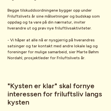
16 arrangement Statskog Q3
Sammen får vi flere inn i foreningene i
Kurs for instruktører: Vi utdanner
Begge tilskuddsordningene bygger opp under
Uke 39: Kongle for en dag
Friluftslivets år
frivillige turledere i DNTs Turboklubber
Friluftslivets år sine målsetninger og budskap som
Uke 39: Hurdagene | HJEM 19. – 20.
(frivillighetnorge.no)
og Barnas Turlag, slik at de kan holde
oppdag og ta vare på din nærnatur, inviter
september
humlevandringer lokalt.
hverandre ut og prøv nye friluftlivsaktiviteter.
Uke 39 - 43: Skog og folkehelse.
Humlevandringer for barn og unge: En
Verdensdagen for psykisk helse 10.
lærerik turaktivitet hvor barn kan bli kjent
- Vi håper at alle nå er nysgjerrig på hverandres
oktober www.verdensdagen.no/ og «Hele
med naturen gjennom artsjakt.
satsinger og tar kontakt med andre lokale lag og
Norge på tur» Norsk Friluftsliv
Eget aktivitetshefte: Et naturdagbok-
foreninger for mulige samarbeid, sier Marte Bøhm
Uke 44-50: «Er du fake eller hel ved?»
inspirert hefte med rom for egne
Nordahl, prosjektleder for Friluftslivets år.
Holdningskampanje i forbindelse med
observasjoner og tegninger.
julen – treffe en nerve gjennom juletreet
Unge humleforskere: Barnas funn blir
registrert i Artsdatabanken og gir viktig
kunnskap om humlenes utbredelse.
"Kysten er klar" skal fornye
Les mer om Humler på tur
interessen for friluftsliv langs
(lahumlasuse.no)
kysten