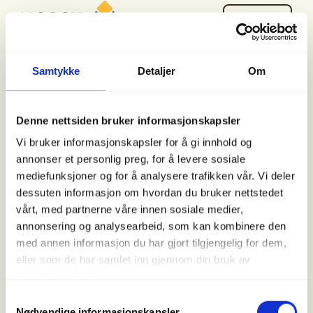
Søk
Meny
Samtykke
Detaljer
Om
Denne nettsiden bruker informasjonskapsler
Vi bruker informasjonskapsler for å gi innhold og
Christian Krohgs Gate 10
annonser et personlig preg, for å levere sosiale
0186 Oslo
mediefunksjoner og for å analysere trafikken vår. Vi deler
post@norskfriluftsliv.no
dessuten informasjon om hvordan du bruker nettstedet
Organisasjonsnummer 971 262 834
vårt, med partnerne våre innen sosiale medier,
Medlemsorganisasjoner
annonsering og analysearbeid, som kan kombinere den
For presse
med annen informasjon du har gjort tilgjengelig for dem,
Våre ansatte
eller som de har samlet inn gjennom din bruk av
Nyhetsbrev
tjenestene deres.
Turmat fra hele verden
Samtykkevalg
Friluftlivets uke
Nødvendige informasjonskapsler