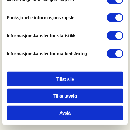
Naturen som læringsarena
Friluftlivets år 2025
Personvern og informasjonskapsler
Funksjonelle informasjonskapsler
Informasjonskapsler for statistikk
Informasjonskapsler for markedsføring
Tillat alle
Tillat utvalg
Avslå