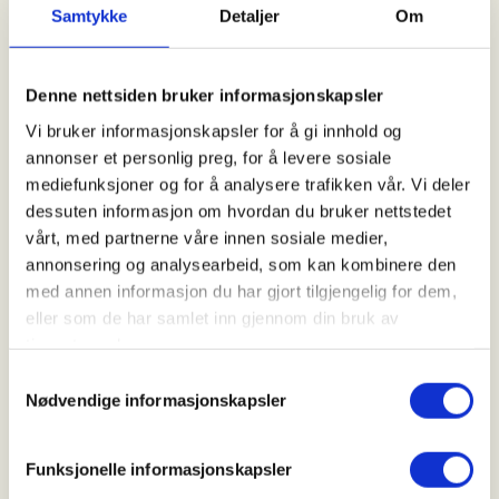
deg på årets villmarkscamp!
Samtykke
Detaljer
Om
Villmarkscampen i Beiarn er en uke
Denne nettsiden bruker informasjonskapsler
fullstappet av morsomme aktiviteter
Vi bruker informasjonskapsler for å gi innhold og
med fokus på samhold, friluftsliv og
annonser et personlig preg, for å levere sosiale
god stemning. Dette kommer til å bli
mediefunksjoner og for å analysere trafikken vår. Vi deler
en fantastisk uke, med mange
dessuten informasjon om hvordan du bruker nettstedet
vårt, med partnerne våre innen sosiale medier,
likesinnede ungdommer!
annonsering og analysearbeid, som kan kombinere den
med annen informasjon du har gjort tilgjengelig for dem,
eller som de har samlet inn gjennom din bruk av
Villmarkscampen starter søndag
tjenestene deres.
02.august klokken 12.00 ved
Samtykkevalg
lassbrenna i Beiarn (se kartlink
Nødvendige informasjonskapsler
nederst.) Vi avslutter klokken 18.00
onsdag 05.august.
Funksjonelle informasjonskapsler