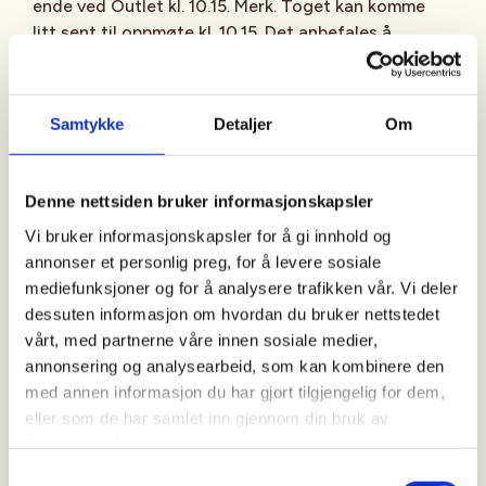
ende ved Outlet kl. 10.15. Merk. Toget kan komme
litt sent til oppmøte kl. 10.15. Det anbefales å
kontakte turleder dersom du kommer med tog.
Samtykke
Detaljer
Om
Pris:
Gratis for medlemmer, kr 40 for ikke-medlemmer. Vi
har vipps: #750011 (merket: Alle dagsturer 60+).
Denne nettsiden bruker informasjonskapsler
Betaling til sjåføren avhenger av hvor langt en
Vi bruker informasjonskapsler for å gi innhold og
kjører.
annonser et personlig preg, for å levere sosiale
mediefunksjoner og for å analysere trafikken vår. Vi deler
dessuten informasjon om hvordan du bruker nettstedet
Turledere:
vårt, med partnerne våre innen sosiale medier,
Leif Bjarne Hansen, 913 41 286, Tom Leveraas,
annonsering og analysearbeid, som kan kombinere den
Grethe Wathne.
med annen informasjon du har gjort tilgjengelig for dem,
eller som de har samlet inn gjennom din bruk av
tjenestene deres.
Generell informasjon:
Samtykkevalg