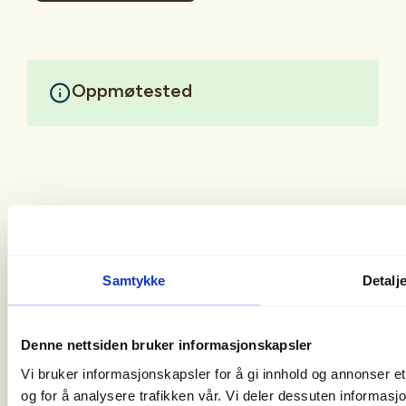
Oppmøtested
Samtykke
Detalj
Christian Krohgs Gate 10
0186 Oslo
Denne nettsiden bruker informasjonskapsler
post@norskfriluftsliv.no
Vi bruker informasjonskapsler for å gi innhold og annonser et
Organisasjonsnummer 971 262 834
og for å analysere trafikken vår. Vi deler dessuten informas
Medlemsorganisasjoner