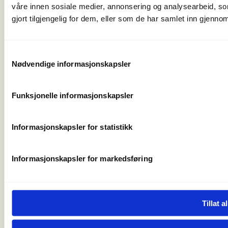
våre innen sosiale medier, annonsering og analysearbeid, 
For presse
gjort tilgjengelig for dem, eller som de har samlet inn gjenno
Våre ansatte
Nyhetsbrev
Turmat fra hele verden
Samtykkevalg
Friluftlivets uke
Nødvendige informasjonskapsler
Naturen som læringsarena
Friluftlivets år 2025
Funksjonelle informasjonskapsler
Personvern og informasjonskapsler
Informasjonskapsler for statistikk
Informasjonskapsler for markedsføring
Tillat al