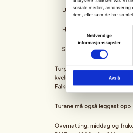
analysere trafikken vår. Vi 
sosiale medier, annonsering 
Utsikten 1484, ca 6 km, 50
dem, eller som de har samlet
Samtykkevalg
Høgbrøthøgde 1821, ca 13 
Nødvendige
informasjonskapsler
Slettningsbu (rundtur frå T
Turpogramm for desse dagane
kveldstur innover den vakre 
Avslå
Falketind som kulisser, må det v
Turane må også leggast opp lit
Overnatting, middag og fruk