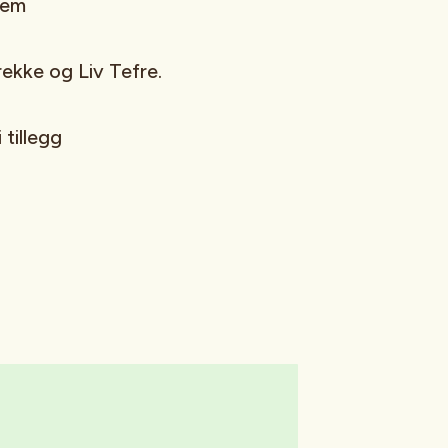
lem
brekke og Liv Tefre.
tillegg