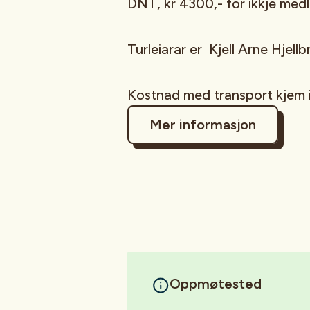
DNT, kr 4300,- for ikkje med
Turleiarar er Kjell Arne Hjell
Kostnad med transport kjem i 
Mer informasjon
Oppmøtested