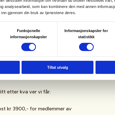
deler dessuten informasjon om hvordan du bruker nettstedet vårt,
og analysearbeid, som kan kombinere den med annen informasjon d
0 høgdemeter (+ Skjenggen)
 inn gjennom din bruk av tjenestene deres.
km, ca 800 høgdemeter
Funksjonelle
Informasjonskapsler for
informasjonskapsler
statistikk
yinvegen (Sletterust)
 kan bli endra/oppdatert. Ein
Koldedalen, med Uranostind og
Tillat utvalg
el også bli tid til.
t etter kva ver vi får.
ost kr 3900,- for medlemmer av