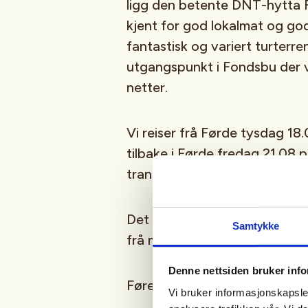
ligg den betente DNT-hytta 
kjent for god lokalmat og god
fantastisk og variert turterre
utgangspunkt i Fondsbu der vi
netter.
Vi reiser frå Førde tysdag 18.
tilbake i Førde fredag 21.08 p
transport i privatbilar for dei
Det er ein fordel med litt ture
Samtykke
frå middels til krevjande.
Denne nettsiden bruker inf
Førebels turprogramm
Vi bruker informasjonskapsler