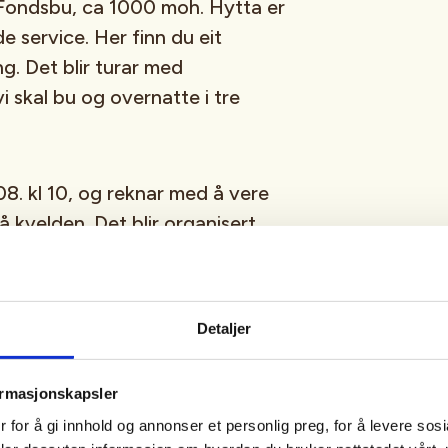
Fondsbu, ca 1000 moh. Hytta er
e service. Her finn du eit
ng. Det blir turar med
 skal bu og overnatte i tre
08. kl 10, og reknar med å vere
å kvelden. Det blir organisert
 påmelde.
rfaring. Planlagde turar er rekna
Detaljer
ormasjonskapsler
 for å gi innhold og annonser et personlig preg, for å levere sos