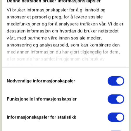
Denne nettsiden bruker informasjonskapsler
Tid
Vi bruker informasjonskapsler for å gi innhold og
20. Jul 2026
annonser et personlig preg, for å levere sosiale
Kl. 18.00 - 21.00
mediefunksjoner og for å analysere trafikken vår. Vi deler
dessuten informasjon om hvordan du bruker nettstedet
vårt, med partnerne våre innen sosiale medier,
Arrangør
annonsering og analysearbeid, som kan kombinere den
med annen informasjon du har gjort tilgjengelig for dem,
Nord-Odal JFF
eller som de har samlet inn gjennom din bruk av
tjenestene deres.
Samtykkevalg
Kontaktperson
Nødvendige informasjonskapsler
https://41768577
post@nordodaljff.no
Funksjonelle informasjonskapsler
Treningskveld damer og
Informasjonskapsler for statistikk
junior