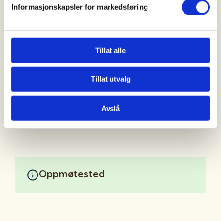
Informasjonskapsler for markedsføring
Hver mandag arrangeres det skyting for damer og
Tillat alle
juniorer.
Det er alltid instruktør tilstede for de som ønsker
Tillat utvalg
råd og veiledning
Avslå
Mer informasjon
Oppmøtested