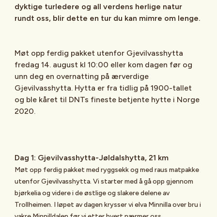
dyktige turledere og all verdens herlige natur
rundt oss, blir dette en tur du kan mimre om lenge.
Møt opp ferdig pakket utenfor Gjevilvasshytta
fredag 14. august kl 10:00 eller kom dagen før og
unn deg en overnatting på ærverdige
Gjevilvasshytta. Hytta er fra tidlig på 1900-tallet
og ble kåret til DNTs fineste betjente hytte i Norge
2020.
Dag 1: Gjevilvasshytta-Jøldalshytta, 21 km
Møt opp ferdig pakket med ryggsekk og med raus matpakke
utenfor Gjevilvasshytta. Vi starter med å gå opp gjennom
bjørkelia og videre i de østlige og slakere delene av
Trollheimen. I løpet av dagen krysser vi elva Minnilla over bru i
vakre Minnilldalen før vi etter hvert nærmer oss