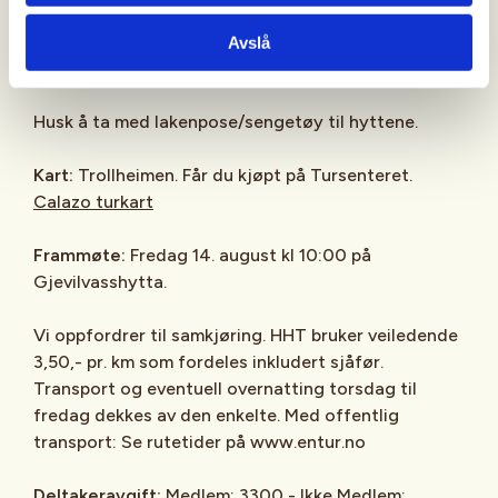
Utstyr:
Det anbefales å følge DNTs pakkeliste for
Avslå
fjelltur:
Pakkeliste for sommertur
Husk å ta med lakenpose/sengetøy til hyttene.
Kart:
Trollheimen. Får du kjøpt på Tursenteret.
Calazo turkart
Frammøte:
Fredag 14. august kl 10:00 på
Gjevilvasshytta.
Vi oppfordrer til samkjøring. HHT bruker veiledende
3,50,- pr. km som fordeles inkludert sjåfør.
Transport og eventuell overnatting torsdag til
fredag dekkes av den enkelte. Med offentlig
transport: Se rutetider på www.entur.no
Deltakeravgift:
Medlem: 3300,- Ikke Medlem: