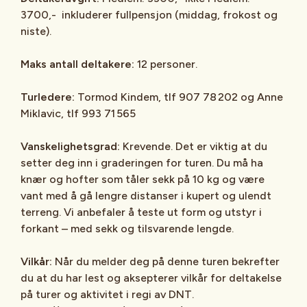
3700,- inkluderer fullpensjon (middag, frokost og
niste).
Maks antall deltakere:
12 personer.
Turledere:
Tormod Kindem, tlf 907 78 202 og Anne
Miklavic, tlf 993 71 565
Vanskelighetsgrad:
Krevende. Det er viktig at du
setter deg inn i graderingen for turen. Du må ha
knær og hofter som tåler sekk på 10 kg og være
vant med å gå lengre distanser i kupert og ulendt
terreng. Vi anbefaler å teste ut form og utstyr i
forkant – med sekk og tilsvarende lengde.
Vilkår:
Når du melder deg på denne turen bekrefter
du at du har lest og aksepterer vilkår for deltakelse
på turer og aktivitet i regi av DNT.