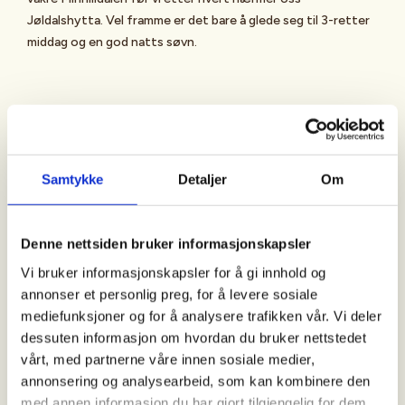
Jøldalshytta. Vel framme er det bare å glede seg til 3-retter
middag og en god natts søvn.
Dag 2: Jøldalshytta-Trollheimshytta, 18 km
Vi starter uthvilte til neste etappe og tar sikte på å gå
normalruta over Geithøtta (1325 moh) som byr på nydelig
Samtykke
Detaljer
Om
utsikt over Trollheimen. Det er tre ruter som kan velges på
denne etappen. Ved dårlig vær i høyden velger vi å gå
gjennom Svartådalen som går langs elva Svartåa som byr på
Denne nettsiden bruker informasjonskapsler
en rekke flotte badeplasser. Vel framme etter andre etappe
Vi bruker informasjonskapsler for å gi innhold og
på turen ankommer vi Trollheimshytta som ligger veiløst til i
annonser et personlig preg, for å levere sosiale
hjertet av Trollheimen.
mediefunksjoner og for å analysere trafikken vår. Vi deler
dessuten informasjon om hvordan du bruker nettstedet
vårt, med partnerne våre innen sosiale medier,
annonsering og analysearbeid, som kan kombinere den
Dag 3: Trollheimshytta-Gjevilvasshytta, 21 km
med annen informasjon du har gjort tilgjengelig for dem,