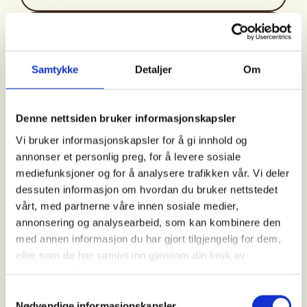
Arrangør
DNT Valdres
Samtykke
Detaljer
Om
Kontaktperson
Denne nettsiden bruker informasjonskapsler
Vi bruker informasjonskapsler for å gi innhold og
Torkjell Haugen
annonser et personlig preg, for å levere sosiale
https://92898598
mediefunksjoner og for å analysere trafikken vår. Vi deler
torkjell.haugen@dnt.no
dessuten informasjon om hvordan du bruker nettstedet
vårt, med partnerne våre innen sosiale medier,
Siste Torsdagssveipen for året,
annonsering og analysearbeid, som kan kombinere den
Strondafjorden Fagernes camping
med annen informasjon du har gjort tilgjengelig for dem,
eller som de har samlet inn gjennom din bruk av
Vi avslutter padlesesongen med en siste
tjenestene deres.
Torsdagssveip fra Fagernes Camping. Turen går
Samtykkevalg
over fjorden og videre til Leira, i rolig tempo med
Nødvendige informasjonskapsler