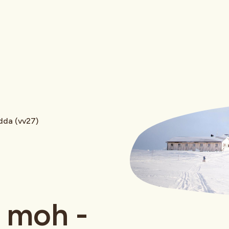
dda (vv27)
0 moh -