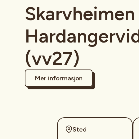
Skarvheimen
Hardangervi
(vv27)
Mer informasjon
Sted