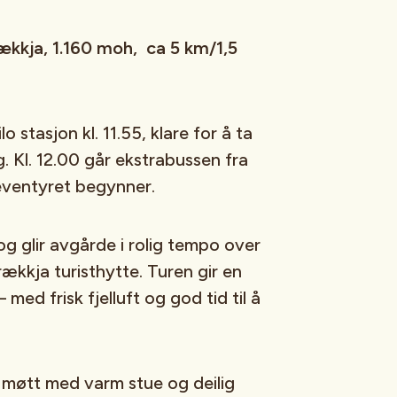
kkja, 1.160 moh, ca 5 km/1,5
 stasjon kl. 11.55, klare for å ta
. Kl. 12.00 går ekstrabussen fra
leventyret begynner.
og glir avgårde i rolig tempo over
kkja turisthytte. Turen gir en
med frisk fjelluft og god tid til å
i møtt med varm stue og deilig