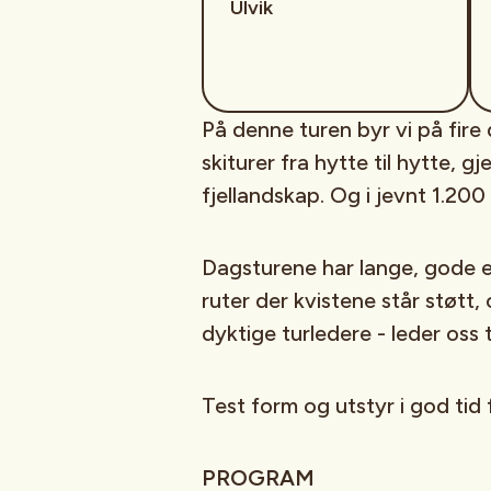
Ulvik
På denne turen byr vi på fir
skiturer fra hytte til hytte, 
fjellandskap. Og i jevnt 1.20
Dagsturene har lange, gode e
ruter der kvistene står støt
dyktige turledere - leder oss 
Test form og utstyr i god tid 
PROGRAM