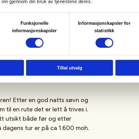
 inn gjennom din bruk av tjenestene deres.
 vid utsikt og stillhet som bare
ppens høyeste punkt på rundt 1
nsehytta.
Funksjonelle
Informasjonskapsler for
informasjonskapsler
statistikk
hyggelige oppholdsrom og nydelig
 på en lang og fin dag på ski.
Tillat utvalg
ghytta, 1.223 moh, via
ren! Etter en god natts søvn og
 til en rute det er lett å trives i.
tt utsikt både før og etter
å dagens tur er på ca 1.600 moh.