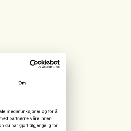
Om
iale mediefunksjoner og for å
 med partnerne våre innen
u har gjort tilgjengelig for