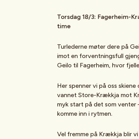
Torsdag 18/3: Fagerheim-Kræ
time
Turlederne møter dere på Geilo
imot en forventningsfull gjeng
Geilo til Fagerheim, hvor fjel
Her spenner vi på oss skiene 
vannet Store-Krækkja mot Kræ
myk start på det som venter – 
komme inn i rytmen.
Vel fremme på Krækkja blir v