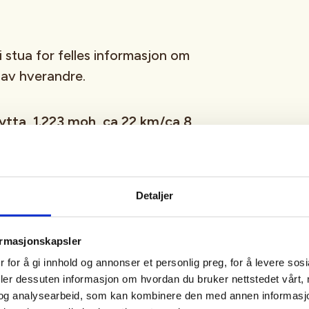
i stua for felles informasjon om
 av hverandre.
ytta, 1.223 moh, ca 22 km/ca 8
g Finse følger en kvistet løype
Detaljer
nom terrenget. Vi beveger oss
noen få bratte kneiker som gir
ormasjonskapsler
 utforkjøringer.
 for å gi innhold og annonser et personlig preg, for å levere sos
deler dessuten informasjon om hvordan du bruker nettstedet vårt,
e, men innsatsen belønnes rikelig
og analysearbeid, som kan kombinere den med annen informasjon d