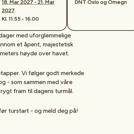
18. Mar 2027 - 21. Mar
DNT Oslo og Omegn
2027
Kl. 11.55 - 16.00
e dager med uforglemmelige
gjennom et åpent, majestetisk
0 meters høyde over havet.
tapper. Vi følger godt merkede
t, og - som sammen med våre
trygt fram til dagens turmål.
før turstart - og meld deg på!