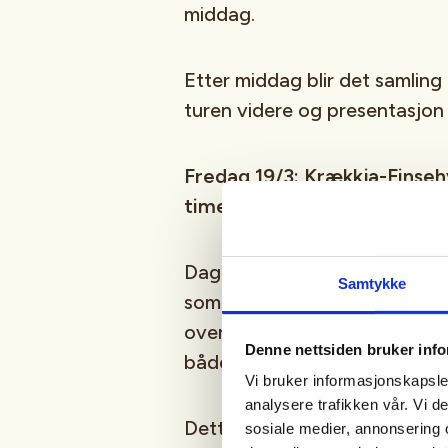
middag.
Etter middag blir det samling 
turen videre og presentasjon
Fredag 19/3: Krækkja-Finseh
timer
Dagens rute mellom Krækkja o
Samtykke
som slynger seg vakkert gjen
over slake åser og vann, med 
Denne nettsiden bruker inf
både utfordring og morsomme
Vi bruker informasjonskapsler
analysere trafikken vår. Vi 
Dette er turens lengste etapp
sosiale medier, annonsering 