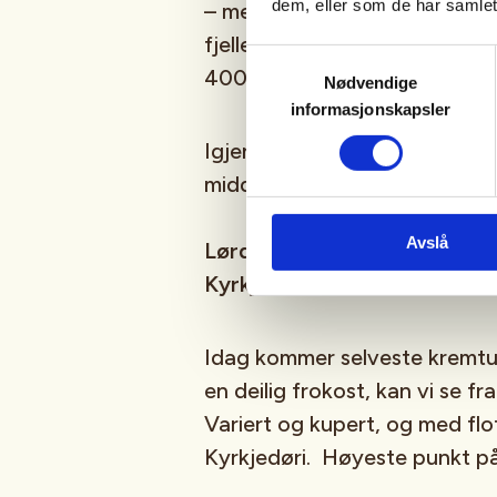
dem, eller som de har samlet
– med storslått høyfjellsnatur,
fjellet kan by på. Vi når eta
Samtykkevalg
400 moh, før vi ankommer Fi
Nødvendige
informasjonskapsler
Igjen kan vi glede oss over 
middag. En perfekt avslutning
Avslå
Lørdag 20/3: Finse-Geiteryg
Kyrkjedøri, ca 19 km/7 timer
Idag kommer selveste kremtu
en deilig frokost, kan vi se fram
Variert og kupert, og med flo
Kyrkjedøri. Høyeste punkt p