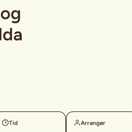
 og
dda
Tid
Arrangør