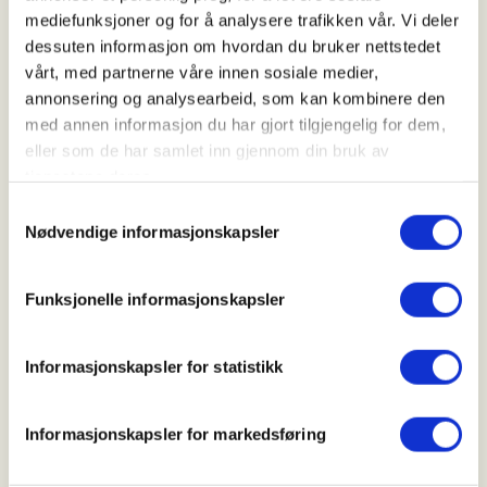
mediefunksjoner og for å analysere trafikken vår. Vi deler
Tid
dessuten informasjon om hvordan du bruker nettstedet
vårt, med partnerne våre innen sosiale medier,
18. Aug 2026
annonsering og analysearbeid, som kan kombinere den
Kl. 18.00 - 20.00
med annen informasjon du har gjort tilgjengelig for dem,
eller som de har samlet inn gjennom din bruk av
tjenestene deres.
Arrangør
Samtykkevalg
Nødvendige informasjonskapsler
Grenland JFF
Funksjonelle informasjonskapsler
Kontaktperson
cilie74@outlook.com
Informasjonskapsler for statistikk
Velkommen til lerdueskyting på Kreppamyr.
Informasjonskapsler for markedsføring
Disse treningene er forbehold damer og ungdom.