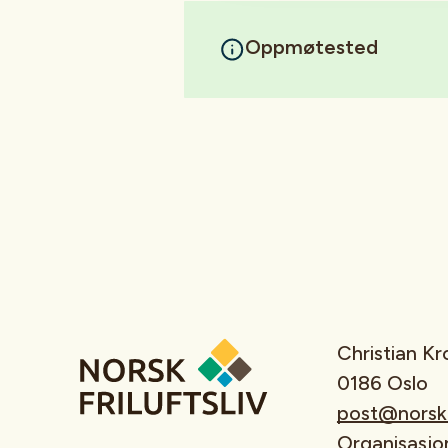
Oppmøtested
Christian K
0186 Oslo
post@norskfr
Organisasj