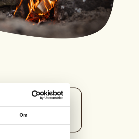
Kontaktperson
https://45885253
Om
gunstaur@gmail.com