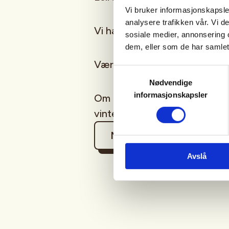
Vi bruker informasjonskapsler
analysere trafikken vår. Vi 
Vi har instruktører og våpen ti
sosiale medier, annonsering 
dem, eller som de har samlet
Værforbehold i vinterhalvåret
Samtykkevalg
Nødvendige
informasjonskapsler
Om der ikke kommer folk, vil v
vinteren.
Mer informasjon
Avslå