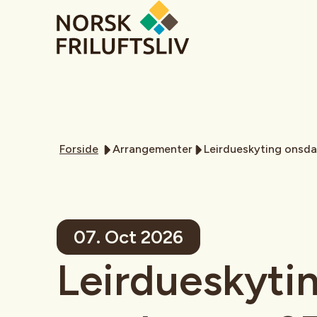
Forside
Arrangementer
Leirdueskyting onsd
07. Oct 2026
Leirdueskyti