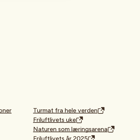
oner
Turmat fra hele verden
Friluftlivets uke
Naturen som læringsarena
Friluftlivets år 2025