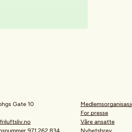
rohgs Gate 10
Medlemsorganisasj
For presse
iluftsliv.no
Våre ansatte
onsnummer 971 262 834
Nyhetsbrev