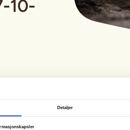
7-10-
Tid
Arrangør
07. Oct 2026
Songdalen JFF
Detaljer
Kl. 17.00 - 20.00
ormasjonskapsler