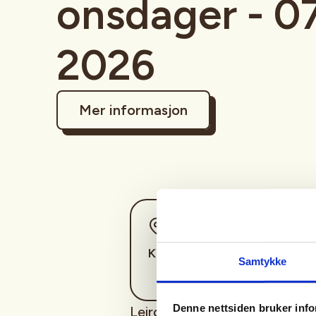
onsdager - 0
2026
Mer informasjon
Sted
Kristiansand
Samtykke
Denne nettsiden bruker inf
Leirdueskyting for alle.