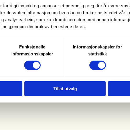
 for å gi innhold og annonser et personlig preg, for å levere sos
deler dessuten informasjon om hvordan du bruker nettstedet vårt,
l utlån.
og analysearbeid, som kan kombinere den med annen informasjon d
 inn gjennom din bruk av tjenestene deres.
.
Funksjonelle
Informasjonskapsler for
informasjonskapsler
statistikk
i vurdere å lukke kl. 19.00 om
Tillat utvalg