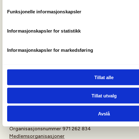
Funksjonelle informasjonskapsler
Oppmøtested
Informasjonskapsler for statistikk
Informasjonskapsler for markedsføring
Tillat alle
Tillat utvalg
Christian Krohgs Gate 10
0186 Oslo
Avslå
post@norskfriluftsliv.no
Organisasjonsnummer 971 262 834
Medlemsorganisasjoner