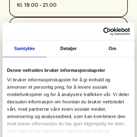
Kl. 18.00 - 21.00
Arrangør
Jordet JFF
Samtykke
Detaljer
Om
Kontaktperson
Denne nettsiden bruker informasjonskapsler
https://99635577
Vi bruker informasjonskapsler for å gi innhold og
solfrid.ekra@tepas.no
annonser et personlig preg, for å levere sosiale
mediefunksjoner og for å analysere trafikken vår. Vi deler
Trysil UNG arrangerer også i år Jaktskytterskole
dessuten informasjon om hvordan du bruker nettstedet
for ungdom i alderen 13-25 år, hvis ledige plasser
vårt, med partnerne våre innen sosiale medier,
åpent for kvinner (Kvinnesatsing TFJF).
annonsering og analysearbeid, som kan kombinere den
med annen informasjon du har gjort tilgjengelig for dem,
Kurset ledes av flere dyktige instruktører og vil
eller som de har samlet inn gjennom din bruk av