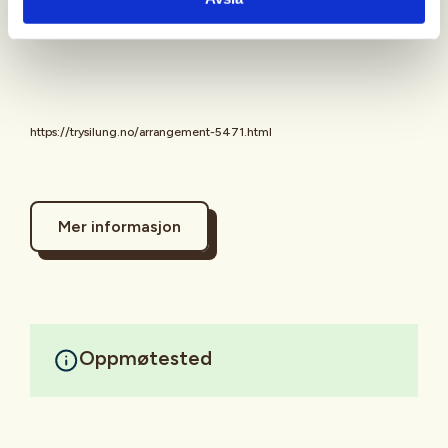
solfrid.ekra@tepas.no
eller 9963557
https://trysilung.no/arrangement-5471.html
Mer informasjon
Oppmøtested