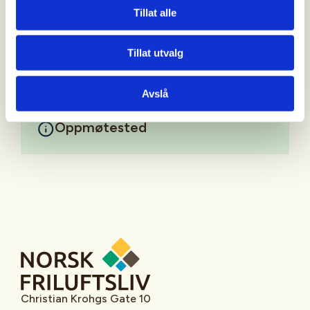
hva slags type jakt som ønskes.
Tillat alle
Mer informasjon
Tillat utvalg
Avslå
Oppmøtested
Christian Krohgs Gate 10