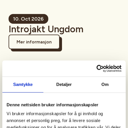
10. Oct 2026
Introjakt Ungdom
Mer informasjon
Sted
Samtykke
Detaljer
Om
Kongsberg
Denne nettsiden bruker informasjonskapsler
Tid
Vi bruker informasjonskapsler for å gi innhold og
annonser et personlig preg, for å levere sosiale
10. Oct 2026
mediefunksjoner og for å analysere trafikken vår. Vi deler