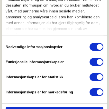
Kl. 09.00 - 16.00
dessuten informasjon om hvordan du bruker nettstedet
vårt, med partnerne våre innen sosiale medier,
annonsering og analysearbeid, som kan kombinere den
Arrangør
med annen informasjon du har gjort tilgjengelig for dem,
eller som de har samlet inn gjennom din bruk av
Numedal Jeger og Fiskerforening
tjenestene deres.
Samtykkevalg
Nødvendige informasjonskapsler
Kontaktperson
https://47300246
Funksjonelle informasjonskapsler
Numedal.jff@gmail.com
Informasjonskapsler for statistikk
Bli med på introjakt småvilt høsten 2026
Vi kommer tilbake med eksakt dato og mer
Informasjonskapsler for markedsføring
informasjon over sommeren.
Meld deg gjerne på, og kom gjerne med innspill til