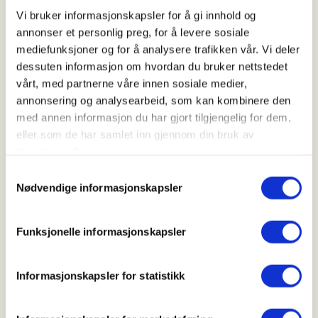
Kl. 09.00 - 18.00
Vi bruker informasjonskapsler for å gi innhold og
annonser et personlig preg, for å levere sosiale
mediefunksjoner og for å analysere trafikken vår. Vi deler
Arrangør
dessuten informasjon om hvordan du bruker nettstedet
vårt, med partnerne våre innen sosiale medier,
Luster JFL
annonsering og analysearbeid, som kan kombinere den
med annen informasjon du har gjort tilgjengelig for dem,
eller som de har samlet inn gjennom din bruk av
Kontaktperson
tjenestene deres.
https://91106357
Samtykkevalg
Nødvendige informasjonskapsler
torbjo07@gmail.com
Introjakt på rype med ståande fuglehund
Funksjonelle informasjonskapsler
Oppmøte på turtagrø, ein må sjå på snøforhold når
Informasjonskapsler for statistikk
den tida kommer om det blir ski,truger eller kanskje
kun til beins.