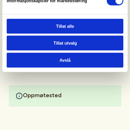
Informasjonskapsler for markedsføring
Ta kontakt om noko er usikkert
Ta med gode klær, mat for dagen og godt humør.
Tillat alle
Deltakarane tar med eige våpen og amunisjon sjølv.
Tillat utvalg
Kontakt Tor Einar Bjørk 91106357
Mer informasjon
Avslå
Oppmøtested