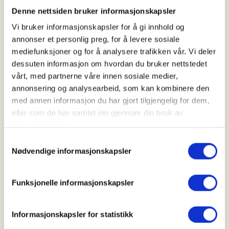
03. Oct 2026
Denne nettsiden bruker informasjonskapsler
Kl. 08.00 - 18.00
Vi bruker informasjonskapsler for å gi innhold og
annonser et personlig preg, for å levere sosiale
mediefunksjoner og for å analysere trafikken vår. Vi deler
Arrangør
dessuten informasjon om hvordan du bruker nettstedet
vårt, med partnerne våre innen sosiale medier,
Suldal Jakt- og Fiskelag
annonsering og analysearbeid, som kan kombinere den
med annen informasjon du har gjort tilgjengelig for dem,
eller som de har samlet inn gjennom din bruk av
Kontaktperson
tjenestene deres.
https://47478569
Samtykkevalg
Nødvendige informasjonskapsler
svein.mogedal@mowi.com
Jakta blir på Jelsa. Info får du ved å kontakte Svein
Funksjonelle informasjonskapsler
Møgedal.
Fellingsavgift for Hjort er:
Informasjonskapsler for statistikk
Ungdom opp til 25 år.