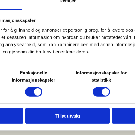
Detaljer
 du ved å kontakte Svein Møgedal.
ormasjonskapsler
 for å gi innhold og annonser et personlig preg, for å levere sos
deler dessuten informasjon om hvordan du bruker nettstedet vårt,
og analysearbeid, som kan kombinere den med annen informasjon d
 inn gjennom din bruk av tjenestene deres.
Funksjonelle
Informasjonskapsler for
informasjonskapsler
statistikk
Tillat utvalg