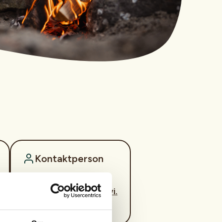
Kontaktperson
https://47478569
svein.mogedal@mowi.
com