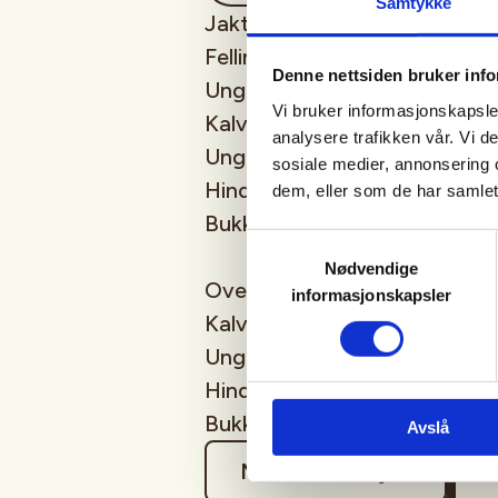
Samtykke
Jakta blir på Jelsa. Info får
Fellingsavgift for Hjort er:
Denne nettsiden bruker inf
Ungdom opp til 25 år.
Vi bruker informasjonskapsler
Kalv kr 1000
analysere trafikken vår. Vi 
Ungdyr kr 2500
sosiale medier, annonsering 
Hind kr 3500
dem, eller som de har samlet
Bukk kr 5000
Samtykkevalg
Nødvendige
Over 25 år:
informasjonskapsler
Kalv kr 2000
Ungdyr kr 3500
Hind kr 5000
Bukk kr 8000
Avslå
Mer informasjon