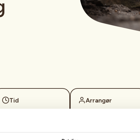
g
Tid
Arrangør
15. Nov 2026
Suldal Jakt- og
Kl. 08.00 - 18.00
Fiskelag