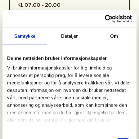
Kl. 07.00 - 20.00
Arrangør
Samtykke
Detaljer
Om
Åsane Hordvik JFF
Denne nettsiden bruker informasjonskapsler
Kontaktperson
Vi bruker informasjonskapsler for å gi innhold og
annonser et personlig preg, for å levere sosiale
https://92233948
mediefunksjoner og for å analysere trafikken vår. Vi deler
lasse.jenssen@gmail.com
dessuten informasjon om hvordan du bruker nettstedet
vårt, med partnerne våre innen sosiale medier,
Introjakt på Vestlandet/Bergens området
annonsering og analysearbeid, som kan kombinere den
med annen informasjon du har gjort tilgjengelig for dem,
PÅMELDING: Ring eller send e-post til den
eller som de har samlet inn gjennom din bruk av
arrangøransvarlige for påmelding eller
tjenestene deres.
eventuelle spørsmål. Vi meddeler om du har fått
Samtykkevalg