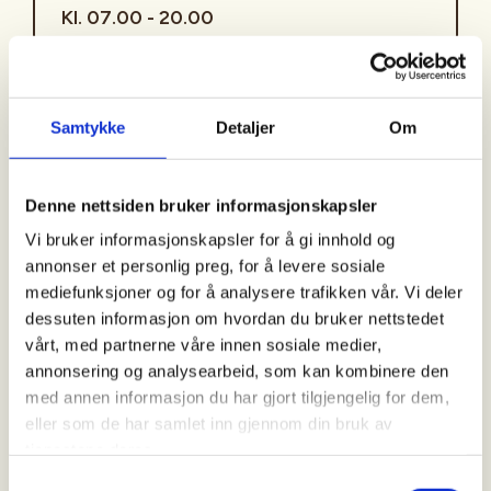
Kl. 07.00 - 20.00
Arrangør
Samtykke
Detaljer
Om
Åsane Hordvik JFF
Denne nettsiden bruker informasjonskapsler
Kontaktperson
Vi bruker informasjonskapsler for å gi innhold og
annonser et personlig preg, for å levere sosiale
https://92233948
mediefunksjoner og for å analysere trafikken vår. Vi deler
lasse.jenssen@gmail.com
dessuten informasjon om hvordan du bruker nettstedet
vårt, med partnerne våre innen sosiale medier,
Introjakt på Vestlandet/Bergens området
annonsering og analysearbeid, som kan kombinere den
med annen informasjon du har gjort tilgjengelig for dem,
PÅMELDING: Ring eller send e-post til den
eller som de har samlet inn gjennom din bruk av
arrangøransvarlige for påmelding eller
tjenestene deres.
eventuelle spørsmål. Vi meddeler om du har fått
Samtykkevalg